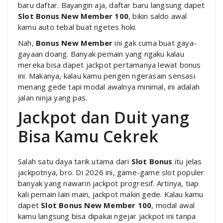
baru daftar. Bayangin aja, daftar baru langsung dapet
Slot Bonus New Member 100
, bikin saldo awal
kamu auto tebal buat ngetes hoki.
Nah,
Bonus New Member
ini gak cuma buat gaya-
gayaan doang. Banyak pemain yang ngaku kalau
mereka bisa dapet jackpot pertamanya lewat bonus
ini. Makanya, kalau kamu pengen ngerasain sensasi
menang gede tapi modal awalnya minimal, ini adalah
jalan ninja yang pas.
Jackpot dan Duit yang
Bisa Kamu Cekrek
Salah satu daya tarik utama dari
Slot Bonus
itu jelas
jackpotnya, bro. Di 2026 ini, game-game slot populer
banyak yang nawarin jackpot progresif. Artinya, tiap
kali pemain lain main, jackpot makin gede. Kalau kamu
dapet
Slot Bonus New Member 100
, modal awal
kamu langsung bisa dipakai ngejar jackpot ini tanpa