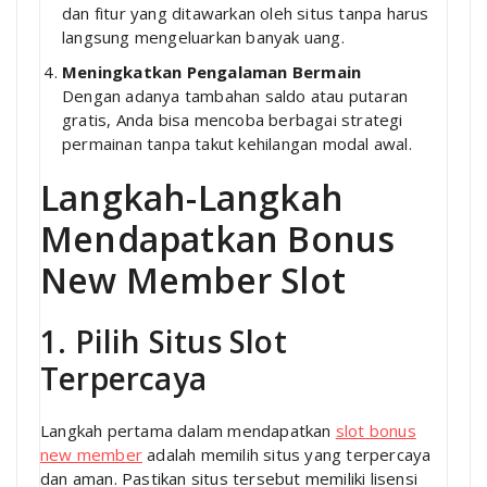
dan fitur yang ditawarkan oleh situs tanpa harus
langsung mengeluarkan banyak uang.
Meningkatkan Pengalaman Bermain
Dengan adanya tambahan saldo atau putaran
gratis, Anda bisa mencoba berbagai strategi
permainan tanpa takut kehilangan modal awal.
Langkah-Langkah
Mendapatkan Bonus
New Member Slot
1. Pilih Situs Slot
Terpercaya
Langkah pertama dalam mendapatkan
slot bonus
new member
adalah memilih situs yang terpercaya
dan aman. Pastikan situs tersebut memiliki lisensi