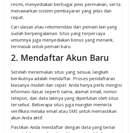
resmi, menyediakan berbagai jenis permainan, serta
menawarkan sistem pembayaran yang jelas dan
cepat.
Cari ulasan atau rekomendasi dari pemain lain yang
sudah berpengalaman. Situs yang terpercaya
umumnya juga menyediakan bonus yang menarik,
termasuk untuk pemain baru.
2. Mendaftar Akun Baru
Setelah menemukan situs yang sesuai, langkah
berikutnya adalah mendaftar. Proses pendaftaran
biasanya mudah dan cepat. Anda hanya perlu mengisi
informasi dasar seperti nama, alamat email, nomor
telepon, dan data lainnya yang diperlukan oleh situs
tersebut. Beberapa situs juga mungkin meminta
verifikasi melalui email atau SMS untuk memastikan
akun Anda aktif.
Pastikan Anda mendaftar dengan data yang benar