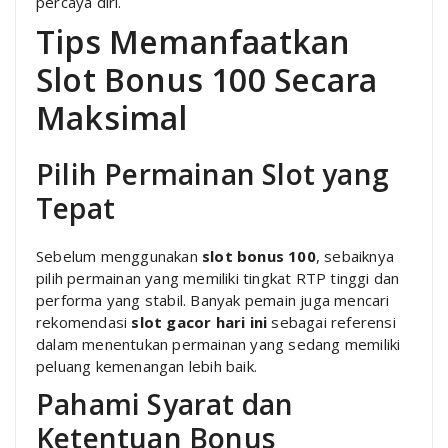
percaya diri.
Tips Memanfaatkan
Slot Bonus 100 Secara
Maksimal
Pilih Permainan Slot yang
Tepat
Sebelum menggunakan
slot bonus 100
, sebaiknya
pilih permainan yang memiliki tingkat RTP tinggi dan
performa yang stabil. Banyak pemain juga mencari
rekomendasi
slot gacor hari ini
sebagai referensi
dalam menentukan permainan yang sedang memiliki
peluang kemenangan lebih baik.
Pahami Syarat dan
Ketentuan Bonus