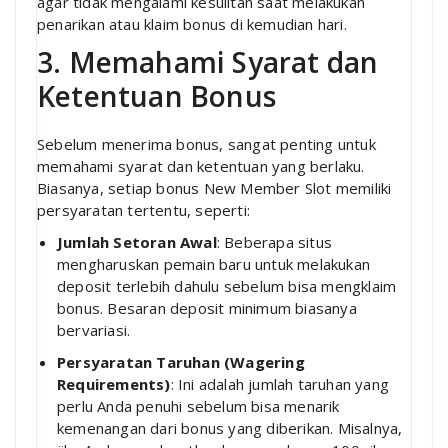
agar tidak mengalami kesulitan saat melakukan
penarikan atau klaim bonus di kemudian hari.
3. Memahami Syarat dan
Ketentuan Bonus
Sebelum menerima bonus, sangat penting untuk
memahami syarat dan ketentuan yang berlaku.
Biasanya, setiap bonus New Member Slot memiliki
persyaratan tertentu, seperti:
Jumlah Setoran Awal
: Beberapa situs
mengharuskan pemain baru untuk melakukan
deposit terlebih dahulu sebelum bisa mengklaim
bonus. Besaran deposit minimum biasanya
bervariasi.
Persyaratan Taruhan (Wagering
Requirements)
: Ini adalah jumlah taruhan yang
perlu Anda penuhi sebelum bisa menarik
kemenangan dari bonus yang diberikan. Misalnya,