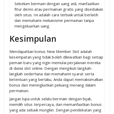
Sebelum bermain dengan uang asli, manfaatkan
fitur demo atau permainan gratis yang disediakan
oleh situs. Ini adalah cara terbaik untuk berlatih
dan memahami mekanisme permainan tanpa
mengeluarkan uang.
Kesimpulan
Mendapatkan bonus New Member Slot adalah
kesempatan yang tidak boleh dilewatkan bagi setiap
pemain baru yang ingin memulai perjalanan mereka
di dunia slot online. Dengan mengikuti langkah-
langkah sederhana dan memahami syarat serta
ketentuan yang berlaku, Anda dapat memaksimalkan
bonus dan meningkatkan peluang menang dalam
permainan.
Jangan lupa untuk selalu bermain dengan bijak,
memilih situs terpercaya, dan memanfaatkan bonus
yang ada sebaik mungkin. Dengan pendekatan yang