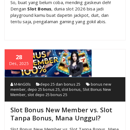
So, buat yang belum coba, mending gaskeun deh!
Dengan
Slot Bonus
, dunia slot 2026 bisa jadi
playground kamu buat dapetin jackpot, duit, dan
tentu saja, pengalaman gaming yang gokil abis.
28
Des, 2025
M4inG0ls
depo 25 dan bonus 25
bonus new
member
,
depo 25 bonus 25
,
slot bonus
,
Slot Bonus New
Member
,
slot depo 25 bonus 25
Slot Bonus New Member vs. Slot
Tanpa Bonus, Mana Unggul?
Slot Bonus New Member vs. Slot Tanpa Bonus, Mana