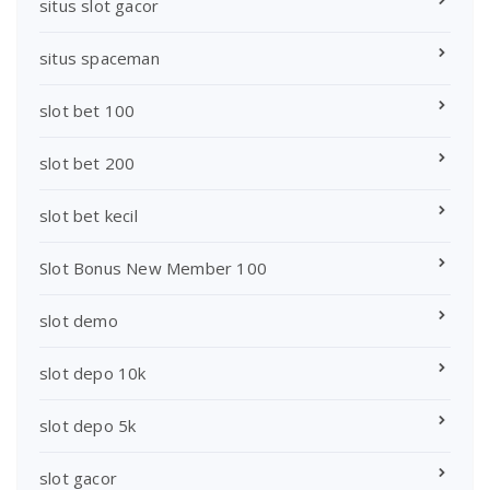
situs slot gacor
situs spaceman
slot bet 100
slot bet 200
slot bet kecil
Slot Bonus New Member 100
slot demo
slot depo 10k
slot depo 5k
slot gacor