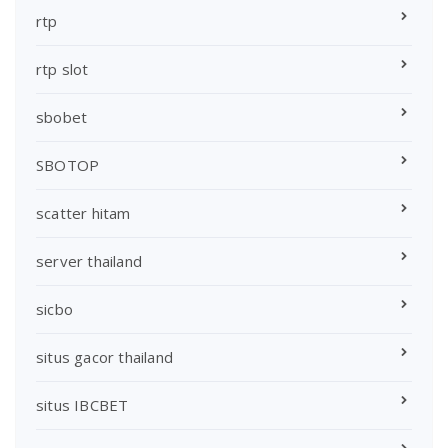
rtp
rtp slot
sbobet
SBOTOP
scatter hitam
server thailand
sicbo
situs gacor thailand
situs IBCBET