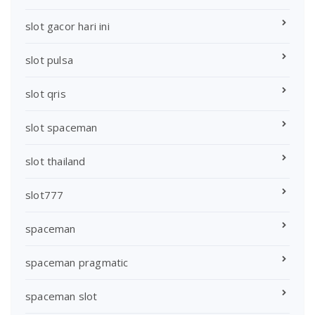
slot gacor hari ini
slot pulsa
slot qris
slot spaceman
slot thailand
slot777
spaceman
spaceman pragmatic
spaceman slot