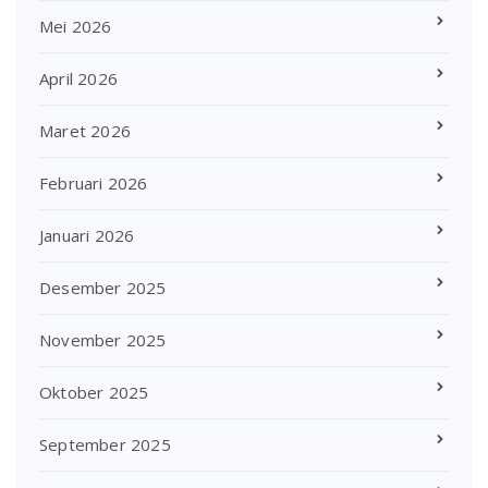
Mei 2026
April 2026
Maret 2026
Februari 2026
Januari 2026
Desember 2025
November 2025
Oktober 2025
September 2025