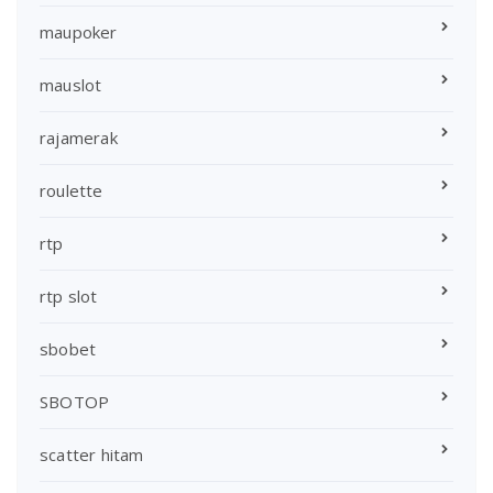
maupoker
mauslot
rajamerak
roulette
rtp
rtp slot
sbobet
SBOTOP
scatter hitam