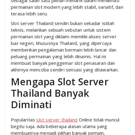
sebagai salah satu pilihan menarik dalam menikmati
permainan slot modern yang lebih stabil, variatif, dan
terasa lebih seru.
Slot server Thailand sendiri bukan sekadar istilah
teknis, melainkan sebuah sebutan untuk sistem
permainan slot yang diklaim memiliki akses server
luar negeri, khususnya Thailand, yang dipercaya
memberikan pengalaman bermain lebih lancar dan
peluang permainan yang lebih dinamis. Hal ini
membuat banyak penggemar slot penasaran dan
akhirnya mencoba sendiri sensasi yang ditawarkan.
Mengapa Slot Server
Thailand Banyak
Diminati
Popularitas
slot server thailand
Online tidak muncul
begitu saja. Ada beberapa alasan utama yang
membuatnya menjadi pilihan banyak pemain,