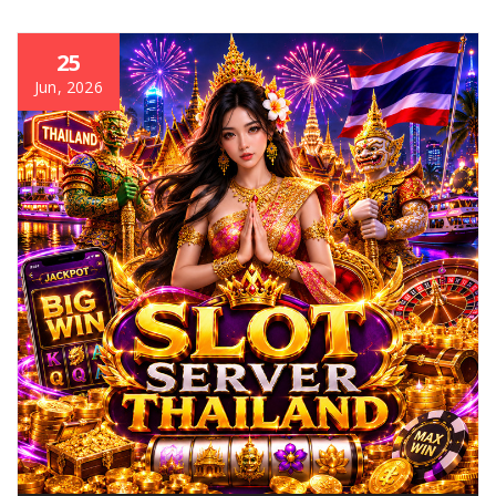
25
Jun, 2026