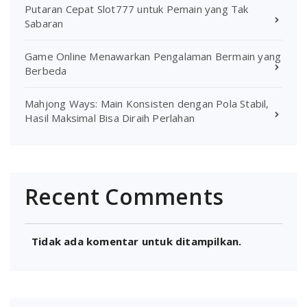
Putaran Cepat Slot777 untuk Pemain yang Tak
Sabaran
Game Online Menawarkan Pengalaman Bermain yang
Berbeda
Mahjong Ways: Main Konsisten dengan Pola Stabil,
Hasil Maksimal Bisa Diraih Perlahan
Recent Comments
Tidak ada komentar untuk ditampilkan.