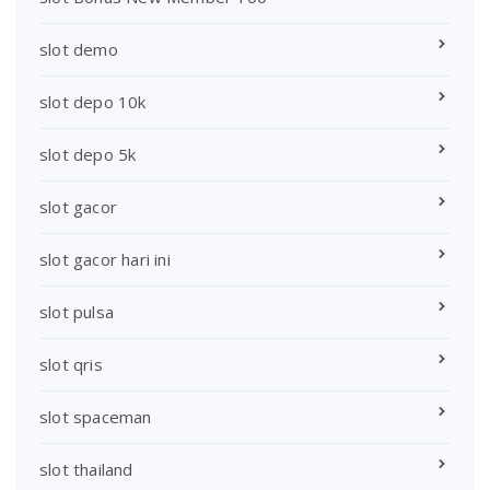
slot demo
slot depo 10k
slot depo 5k
slot gacor
slot gacor hari ini
slot pulsa
slot qris
slot spaceman
slot thailand