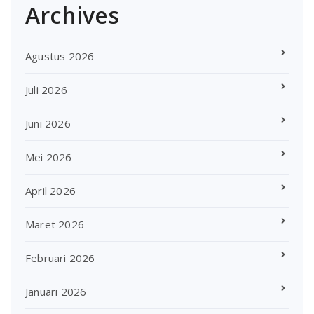
Archives
Agustus 2026
Juli 2026
Juni 2026
Mei 2026
April 2026
Maret 2026
Februari 2026
Januari 2026