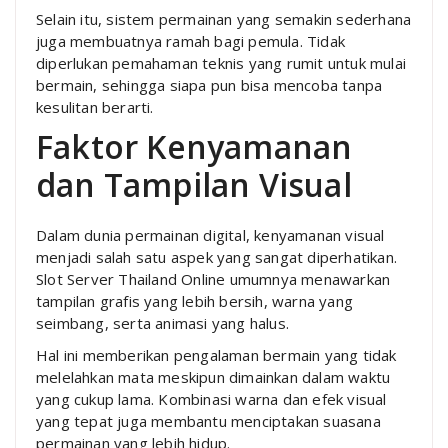
Selain itu, sistem permainan yang semakin sederhana
juga membuatnya ramah bagi pemula. Tidak
diperlukan pemahaman teknis yang rumit untuk mulai
bermain, sehingga siapa pun bisa mencoba tanpa
kesulitan berarti.
Faktor Kenyamanan
dan Tampilan Visual
Dalam dunia permainan digital, kenyamanan visual
menjadi salah satu aspek yang sangat diperhatikan.
Slot Server Thailand Online umumnya menawarkan
tampilan grafis yang lebih bersih, warna yang
seimbang, serta animasi yang halus.
Hal ini memberikan pengalaman bermain yang tidak
melelahkan mata meskipun dimainkan dalam waktu
yang cukup lama. Kombinasi warna dan efek visual
yang tepat juga membantu menciptakan suasana
permainan yang lebih hidup.