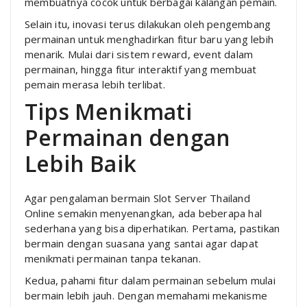
membuatnya cocok untuk berbagai kalangan pemain.
Selain itu, inovasi terus dilakukan oleh pengembang
permainan untuk menghadirkan fitur baru yang lebih
menarik. Mulai dari sistem reward, event dalam
permainan, hingga fitur interaktif yang membuat
pemain merasa lebih terlibat.
Tips Menikmati
Permainan dengan
Lebih Baik
Agar pengalaman bermain Slot Server Thailand
Online semakin menyenangkan, ada beberapa hal
sederhana yang bisa diperhatikan. Pertama, pastikan
bermain dengan suasana yang santai agar dapat
menikmati permainan tanpa tekanan.
Kedua, pahami fitur dalam permainan sebelum mulai
bermain lebih jauh. Dengan memahami mekanisme