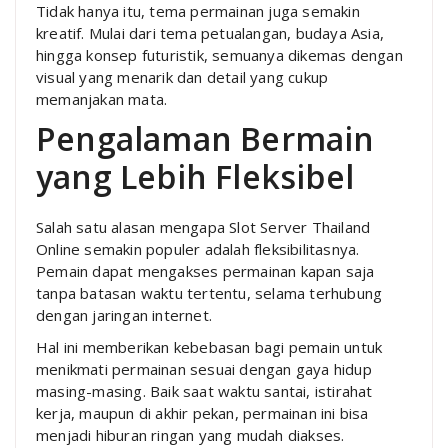
Tidak hanya itu, tema permainan juga semakin
kreatif. Mulai dari tema petualangan, budaya Asia,
hingga konsep futuristik, semuanya dikemas dengan
visual yang menarik dan detail yang cukup
memanjakan mata.
Pengalaman Bermain
yang Lebih Fleksibel
Salah satu alasan mengapa Slot Server Thailand
Online semakin populer adalah fleksibilitasnya.
Pemain dapat mengakses permainan kapan saja
tanpa batasan waktu tertentu, selama terhubung
dengan jaringan internet.
Hal ini memberikan kebebasan bagi pemain untuk
menikmati permainan sesuai dengan gaya hidup
masing-masing. Baik saat waktu santai, istirahat
kerja, maupun di akhir pekan, permainan ini bisa
menjadi hiburan ringan yang mudah diakses.