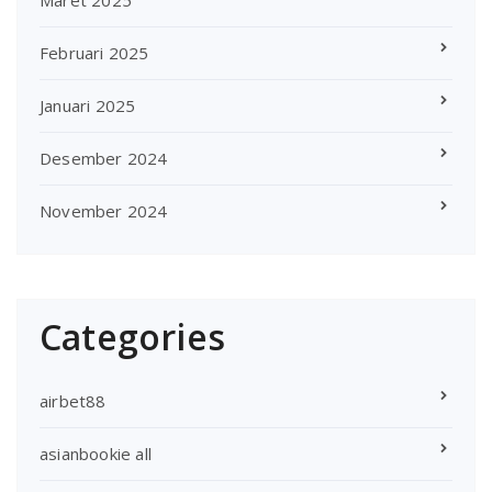
Februari 2025
Januari 2025
Desember 2024
November 2024
Categories
airbet88
asianbookie all