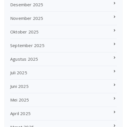
Desember 2025
November 2025
Oktober 2025
September 2025
Agustus 2025
Juli 2025
Juni 2025
Mei 2025
April 2025
Maret 2025