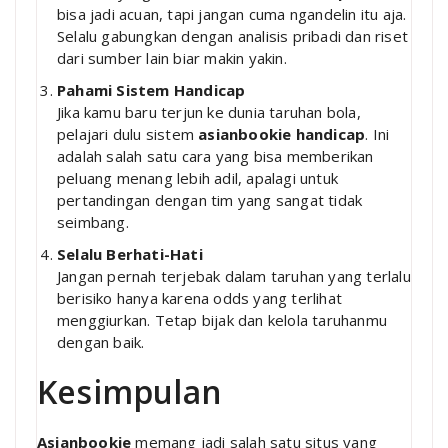
bisa jadi acuan, tapi jangan cuma ngandelin itu aja.
Selalu gabungkan dengan analisis pribadi dan riset
dari sumber lain biar makin yakin.
Pahami Sistem Handicap
Jika kamu baru terjun ke dunia taruhan bola,
pelajari dulu sistem
asianbookie handicap
. Ini
adalah salah satu cara yang bisa memberikan
peluang menang lebih adil, apalagi untuk
pertandingan dengan tim yang sangat tidak
seimbang.
Selalu Berhati-Hati
Jangan pernah terjebak dalam taruhan yang terlalu
berisiko hanya karena odds yang terlihat
menggiurkan. Tetap bijak dan kelola taruhanmu
dengan baik.
Kesimpulan
Asianbookie
memang jadi salah satu situs yang