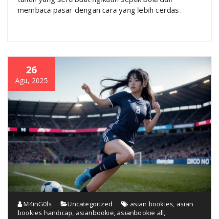
membaca pasar dengan cara yang lebih cerdas.
26
Agu, 2025
M4inG0ls
Uncategorized
asian bookies
,
asian
bookies handicap
,
asianbookie
,
asianbookie all
,