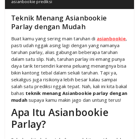
asianbookie prediksi
Teknik Menang Asianbookie
Parlay dengan Mudah
Buat kamu yang sering main taruhan di
asianbookie
,
pasti udah nggak asing lagi dengan yang namanya
taruhan parlay, alias gabungan beberapa taruhan
dalam satu slip. Nah, taruhan parlay ini emang punya
daya tarik tersendiri karena peluang menangnya bisa
bikin kantong tebal dalam sekali taruhan. Tapi ya,
sekaligus juga risikonya lebih besar kalau sampai
salah satu prediksi nggak tepat. Nah, kali ini kita bakal
bahas
teknik menang Asianbookie parlay dengan
mudah
supaya kamu makin jago dan untung terus!
Apa Itu Asianbookie
Parlay?