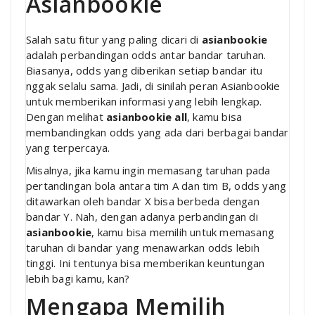
Asianbookie
Salah satu fitur yang paling dicari di
asianbookie
adalah perbandingan odds antar bandar taruhan.
Biasanya, odds yang diberikan setiap bandar itu
nggak selalu sama. Jadi, di sinilah peran Asianbookie
untuk memberikan informasi yang lebih lengkap.
Dengan melihat
asianbookie all
, kamu bisa
membandingkan odds yang ada dari berbagai bandar
yang terpercaya.
Misalnya, jika kamu ingin memasang taruhan pada
pertandingan bola antara tim A dan tim B, odds yang
ditawarkan oleh bandar X bisa berbeda dengan
bandar Y. Nah, dengan adanya perbandingan di
asianbookie
, kamu bisa memilih untuk memasang
taruhan di bandar yang menawarkan odds lebih
tinggi. Ini tentunya bisa memberikan keuntungan
lebih bagi kamu, kan?
Mengapa Memilih