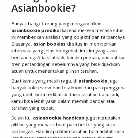
Asianbookie?
Banyak banget orang yang mengandalkan
asianbookie prediksi
karena mereka merasa situs
ini memberikan analisis yang objektif dan terpercaya.
Biasanya,
asian bookies
di situs ini memberikan
informasi yang jelas mengenai tim-tim yang akan
bertanding. Ada statistik, kondisi pemain, dan bahkan
tren pertandingan sebelumnya yang bisa dijadikan
acuan untuk menentukan pilihan taruhan.
Buat kamu yang masih ragu, di
asianbookie
juga
banyak kok review dan testimoni dari para pengguna
yang udah lama terlibat di dunia taruhan bola. Jadi,
kamu bisa lebih yakin dalam memilih bandar atau
taruhan yang tepat.
Selain itu,
asianbookie handicap
juga merupakan
pilihan yang menarik buat para bettor yang suka
tantangan. Handicap dalam taruhan bola adalah cara
untuk menyeimbangkan peluang antara dua tim