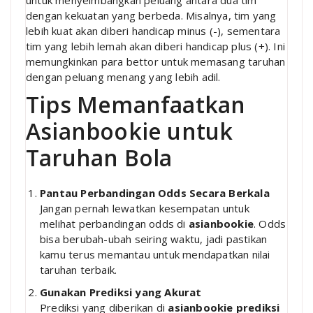
dengan kekuatan yang berbeda. Misalnya, tim yang
lebih kuat akan diberi handicap minus (-), sementara
tim yang lebih lemah akan diberi handicap plus (+). Ini
memungkinkan para bettor untuk memasang taruhan
dengan peluang menang yang lebih adil.
Tips Memanfaatkan
Asianbookie untuk
Taruhan Bola
Pantau Perbandingan Odds Secara Berkala
Jangan pernah lewatkan kesempatan untuk
melihat perbandingan odds di
asianbookie
. Odds
bisa berubah-ubah seiring waktu, jadi pastikan
kamu terus memantau untuk mendapatkan nilai
taruhan terbaik.
Gunakan Prediksi yang Akurat
Prediksi yang diberikan di
asianbookie prediksi