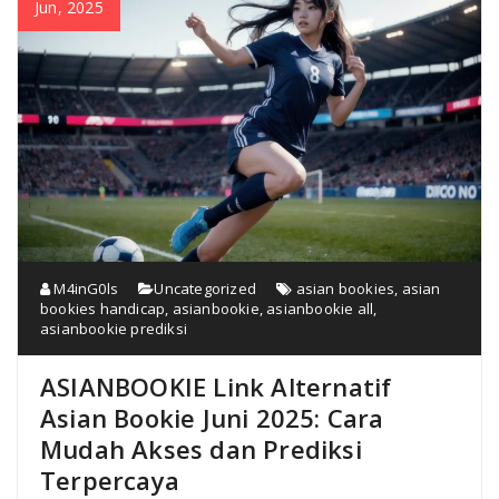
Jun, 2025
M4inG0ls
Uncategorized
asian bookies
,
asian
bookies handicap
,
asianbookie
,
asianbookie all
,
asianbookie prediksi
ASIANBOOKIE Link Alternatif
Asian Bookie Juni 2025: Cara
Mudah Akses dan Prediksi
Terpercaya