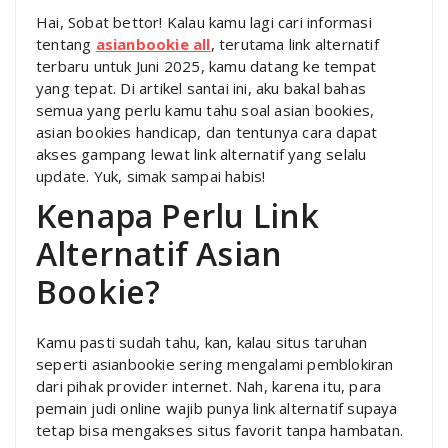
Hai, Sobat bettor! Kalau kamu lagi cari informasi
tentang
asianbookie all
, terutama link alternatif
terbaru untuk Juni 2025, kamu datang ke tempat
yang tepat. Di artikel santai ini, aku bakal bahas
semua yang perlu kamu tahu soal asian bookies,
asian bookies handicap, dan tentunya cara dapat
akses gampang lewat link alternatif yang selalu
update. Yuk, simak sampai habis!
Kenapa Perlu Link
Alternatif Asian
Bookie?
Kamu pasti sudah tahu, kan, kalau situs taruhan
seperti asianbookie sering mengalami pemblokiran
dari pihak provider internet. Nah, karena itu, para
pemain judi online wajib punya link alternatif supaya
tetap bisa mengakses situs favorit tanpa hambatan.