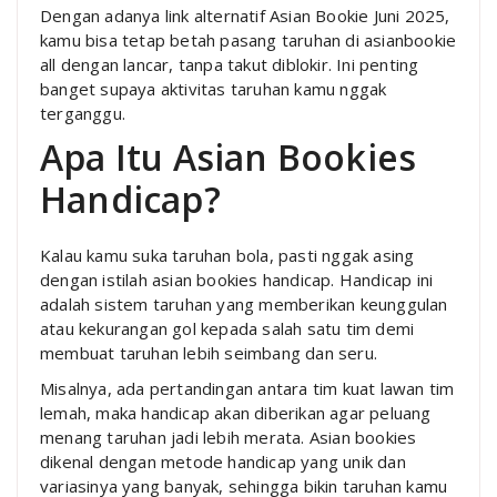
Dengan adanya link alternatif Asian Bookie Juni 2025,
kamu bisa tetap betah pasang taruhan di asianbookie
all dengan lancar, tanpa takut diblokir. Ini penting
banget supaya aktivitas taruhan kamu nggak
terganggu.
Apa Itu Asian Bookies
Handicap?
Kalau kamu suka taruhan bola, pasti nggak asing
dengan istilah asian bookies handicap. Handicap ini
adalah sistem taruhan yang memberikan keunggulan
atau kekurangan gol kepada salah satu tim demi
membuat taruhan lebih seimbang dan seru.
Misalnya, ada pertandingan antara tim kuat lawan tim
lemah, maka handicap akan diberikan agar peluang
menang taruhan jadi lebih merata. Asian bookies
dikenal dengan metode handicap yang unik dan
variasinya yang banyak, sehingga bikin taruhan kamu