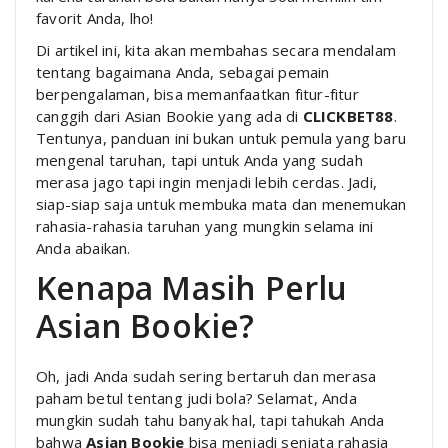
favorit Anda, lho!
Di artikel ini, kita akan membahas secara mendalam
tentang bagaimana Anda, sebagai pemain
berpengalaman, bisa memanfaatkan fitur-fitur
canggih dari Asian Bookie yang ada di
CLICKBET88
.
Tentunya, panduan ini bukan untuk pemula yang baru
mengenal taruhan, tapi untuk Anda yang sudah
merasa jago tapi ingin menjadi lebih cerdas. Jadi,
siap-siap saja untuk membuka mata dan menemukan
rahasia-rahasia taruhan yang mungkin selama ini
Anda abaikan.
Kenapa Masih Perlu
Asian Bookie?
Oh, jadi Anda sudah sering bertaruh dan merasa
paham betul tentang judi bola? Selamat, Anda
mungkin sudah tahu banyak hal, tapi tahukah Anda
bahwa
Asian Bookie
bisa menjadi senjata rahasia