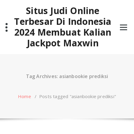
Skip
Situs Judi Online
to
content
Terbesar Di Indonesia
2024 Membuat Kalian
Jackpot Maxwin
Tag Archives: asianbookie prediksi
Home
/
Posts tagged "asianbookie prediksi"