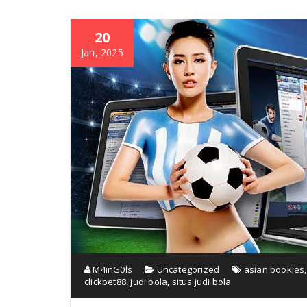
20
Jan, 2025
M4inG0ls
Uncategorized
asian bookies
clickbet88
,
judi bola
,
situs judi bola