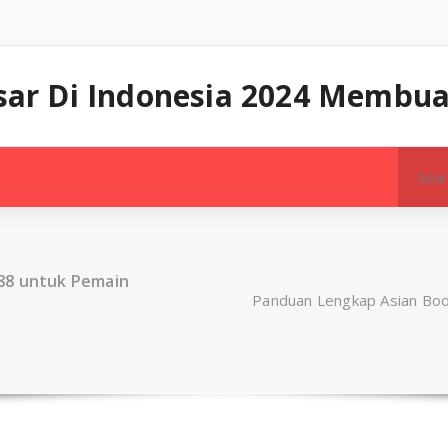
esar Di Indonesia 2024 Membu
Search
for:
88 untuk Pemain
Panduan Lengkap Asian Bo