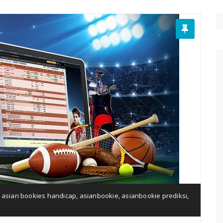
,
asian bookies handicap
,
asianbookie
,
asianbookie prediksi
,