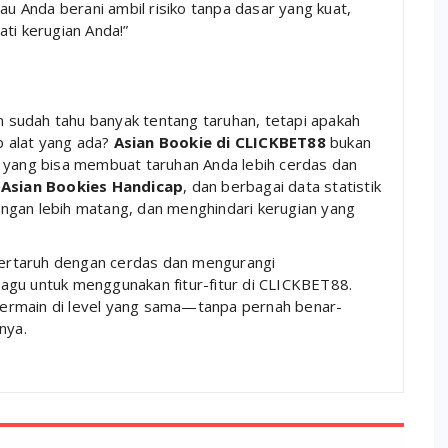
kalau Anda berani ambil risiko tanpa dasar yang kuat,
ti kerugian Anda!”
sudah tahu banyak tentang taruhan, tetapi apakah
 alat yang ada?
Asian Bookie di CLICKBET88
bukan
t yang bisa membuat taruhan Anda lebih cerdas dan
,
Asian Bookies Handicap
, dan berbagai data statistik
ngan lebih matang, dan menghindari kerugian yang
 bertaruh dengan cerdas dan mengurangi
agu untuk menggunakan fitur-fitur di CLICKBET88.
s bermain di level yang sama—tanpa pernah benar-
nya.