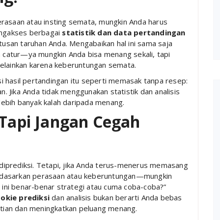
erasaan atau insting semata, mungkin Anda harus
engakses berbagai
statistik dan data pertandingan
san taruhan Anda. Mengabaikan hal ini sama saja
catur—ya mungkin Anda bisa menang sekali, tapi
melainkan karena keberuntungan semata.
 hasil pertandingan itu seperti memasak tanpa resep:
n. Jika Anda tidak menggunakan statistik dan analisis
 lebih banyak kalah daripada menang.
 Tapi Jangan Cegah
a diprediksi. Tetapi, jika Anda terus-menerus memasang
rdasarkan perasaan atau keberuntungan—mungkin
h ini benar-benar strategi atau cuma coba-coba?”
okie prediksi
dan analisis bukan berarti Anda bebas
astian dan meningkatkan peluang menang.