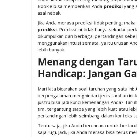
Bookie bisa memberikan Anda
prediksi
yang s
asal nebak.
Jika Anda merasa prediksi tidak penting, mak
prediksi
. Prediksi ini tidak hanya sekadar per
dikumpulkan dari berbagai pertandingan sebelu
menggunakan intuisi semata, ya itu urusan An
lebih banyak.
Menang dengan Taru
Handicap: Jangan G
Mari kita bicarakan soal taruhan yang satu ini:
berpengalaman menghindari jenis taruhan ini ka
justru bisa jadi kunci kemenangan Anda? Taruh
tim, tergantung siapa yang lebih kuat atau le
pertandingan lebih seimbang dalam konteks t
Tentu saja, jika Anda berencana untuk berta
saja rugi. Jadi, jika Anda merasa bisa terus 