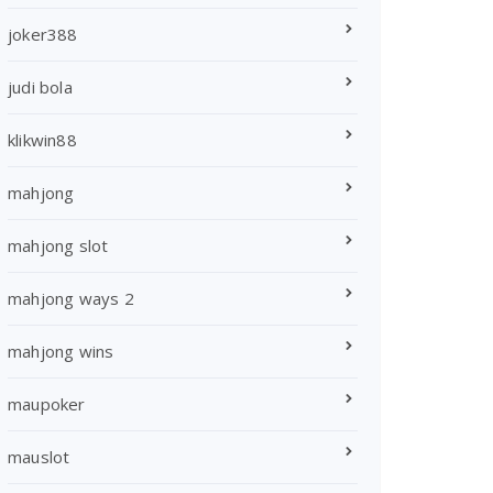
joker388
judi bola
klikwin88
mahjong
mahjong slot
mahjong ways 2
mahjong wins
maupoker
mauslot