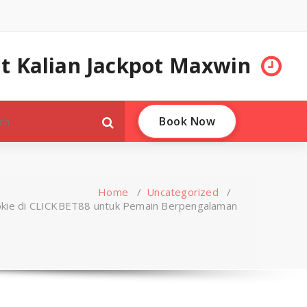
at Kalian Jackpot Maxwin
Book Now
Home
/
Uncategorized
/
okie di CLICKBET88 untuk Pemain Berpengalaman