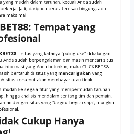
da yang mudah dalam taruhan, kecuali Anda sudah
bekerja. Jadi, daripada terus-terusan bingung, ada
ara maksimal.
CKBET88: Tempat yang
ofesional
CKBET88
—situs yang katanya “paling oke” di kalangan
lau Anda sudah berpengalaman dan masih mencari situs
a informasi yang Anda butuhkan, maka CLICKBET88
masih bertaruh di situs yang
mencurigakan
yang
 situs tersebut akan membayar atau tidak.
s mudah ke segala fitur yang mempermudah taruhan
p, hingga analisis mendalam tentang tim dan pemain,
nyaman dengan situs yang “begitu-begitu saja”, mungkin
fesional.
 Tidak Cukup Hanya
ng!