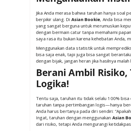
Jika Anda merasa bahwa taruhan hanya soal p
berpikir ulang. Di
Asian Bookie
, Anda bisa m
yang sangat berguna untuk merumuskan keputu
dengan bermain catur tanpa memahami papan 
saya rasa itu bukan karena kehebatan Anda, 
Menggunakan data statistik untuk memprediksi
bisa saja enak, tapi juga bisa sangat berantaka
dengan bijak, jangan heran jika hasilnya malah
Berani Ambil Risiko,
Logika!
Tentu saja, taruhan itu tidak selalu 100% bis
taruhan tanpa pertimbangan logis—hanya be
Anda harus bertanya pada diri sendiri: “Apaka
Ingat, taruhan dengan menggunakan
Asian Bo
dari risiko, tetapi Anda mengurangi ketidakp