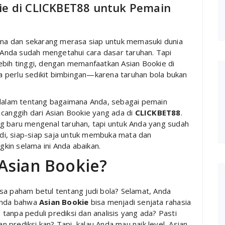
ie di CLICKBET88 untuk Pemain
lama dan sekarang merasa siap untuk memasuki dunia
n Anda sudah mengetahui cara dasar taruhan. Tapi
ebih tinggi, dengan memanfaatkan Asian Bookie di
 perlu sedikit bimbingan—karena taruhan bola bukan
endalam tentang bagaimana Anda, sebagai pemain
 canggih dari Asian Bookie yang ada di
CLICKBET88
.
g baru mengenal taruhan, tapi untuk Anda yang sudah
Jadi, siap-siap saja untuk membuka mata dan
kin selama ini Anda abaikan.
Asian Bookie?
sa paham betul tentang judi bola? Selamat, Anda
 Anda bahwa
Asian Bookie
bisa menjadi senjata rahasia
anpa peduli prediksi dan analisis yang ada? Pasti
prediksi kan? Tapi, kalau Anda mau naik level, Asian