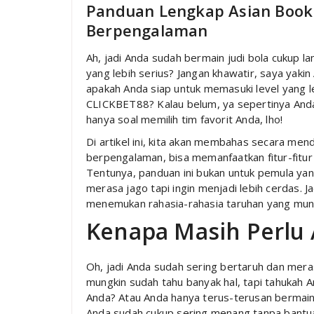
Panduan Lengkap Asian Book
Berpengalaman
Ah, jadi Anda sudah bermain judi bola cukup 
yang lebih serius? Jangan khawatir, saya yaki
apakah Anda siap untuk memasuki level yang l
CLICKBET88? Kalau belum, ya sepertinya Anda
hanya soal memilih tim favorit Anda, lho!
Di artikel ini, kita akan membahas secara m
berpengalaman, bisa memanfaatkan fitur-fitur
Tentunya, panduan ini bukan untuk pemula yan
merasa jago tapi ingin menjadi lebih cerdas. 
menemukan rahasia-rahasia taruhan yang mung
Kenapa Masih Perlu 
Oh, jadi Anda sudah sering bertaruh dan mera
mungkin sudah tahu banyak hal, tapi tahukah
Anda? Atau Anda hanya terus-terusan bermain t
Anda sudah cukup sering menang tanpa bantuan 