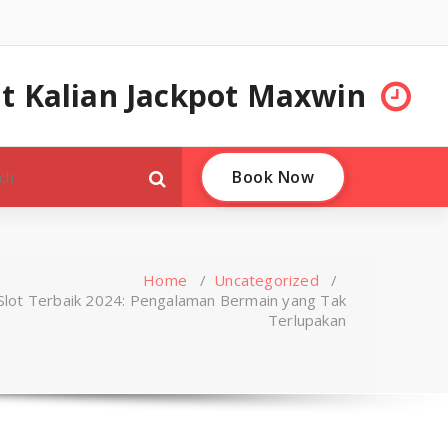
at Kalian Jackpot Maxwin
Book Now
Home
/
Uncategorized
/
Slot Terbaik 2024: Pengalaman Bermain yang Tak
Terlupakan