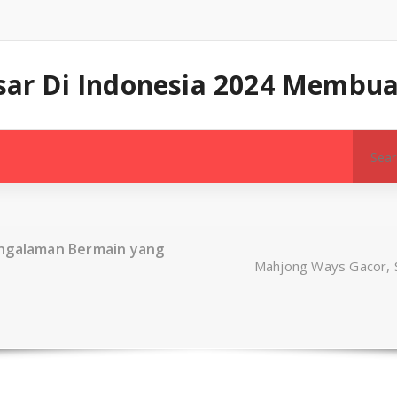
esar Di Indonesia 2024 Membu
Search
for:
engalaman Bermain yang
Mahjong Ways Gacor, 