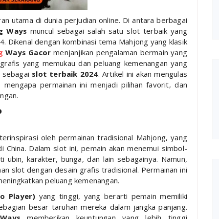
ran utama di dunia perjudian online. Di antara berbagai
g Ways
muncul sebagai salah satu slot terbaik yang
24. Dikenal dengan kombinasi tema Mahjong yang klasik
g
Ways Gacor
menjanjikan pengalaman bermain yang
grafis yang memukau dan peluang kemenangan yang
ap sebagai
slot terbaik 2024
. Artikel ini akan mengulas
, mengapa permainan ini menjadi pilihan favorit, dan
ngan.
?
erinspirasi oleh permainan tradisional Mahjong, yang
 di China. Dalam slot ini, pemain akan menemui simbol-
i ubin, karakter, bunga, dan lain sebagainya. Namun,
 slot dengan desain grafis tradisional. Permainan ini
 meningkatkan peluang kemenangan.
o Player)
yang tinggi, yang berarti pemain memiliki
ebagian besar taruhan mereka dalam jangka panjang.
 Ways
memberikan keuntungan yang lebih tinggi