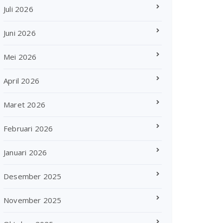
Juli 2026
Juni 2026
Mei 2026
April 2026
Maret 2026
Februari 2026
Januari 2026
Desember 2025
November 2025