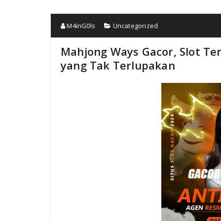
M4inG0ls
Uncategorized
Mahjong Ways Gacor, Slot Te
yang Tak Terlupakan