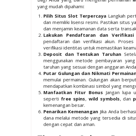
yang mudah dipahami:
Pilih Situs Slot Terpercaya
Langkah pert
dan memiliki lisensi resmi. Pastikan situs
dan menjamin keamanan data serta transak
Lakukan Pendaftaran dan Verifikasi
pendaftaran dan verifikasi akun. Proses
verifikasi identitas untuk memastikan keam
Deposit dan Tentukan Taruhan
Setela
menggunakan metode pembayaran yang dis
taruhan yang sesuai dengan anggaran Anda
Putar Gulungan dan Nikmati Permaina
memulai permainan. Gulungan akan berputa
mendapatkan kombinasi simbol yang meng
Manfaatkan Fitur Bonus
Jangan lupa u
seperti
free spins
,
wild symbols
, dan
p
kemenangan besar.
Penarikan Kemenangan
Jika Anda berhas
dana melalui metode yang tersedia di situ
dengan cepat dan aman.