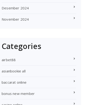
Desember 2024
November 2024
Categories
airbet88
asianbookie all
baccarat online
bonus new member
casino online