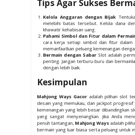
Tips Agar Sukses Ber
Kelola Anggaran dengan Bijak
Tentuka
melebihi batas tersebut. Kelola dana de
khawatir kehabisan uang.
Pahami Simbol dan Fitur dalam Permai
cara kerja setiap simbol dan fitur dalam
memanfaatkan peluang kemenangan dengan 
Bermain dengan Sabar
Slot adalah perm
penting. Jangan terburu-buru dan bermain
dengan lebih baik.
Kesimpulan
Mahjong Ways Gacor
adalah pilihan slot t
desain yang memukau, dan jackpot progresif
kemenangan yang lebih besar dibandingkan sl
yang sangat menyenangkan. Jika Anda menc
penuh tantangan,
Mahjong Ways
adalah pili
bermain yang luar biasa serta peluang untuk