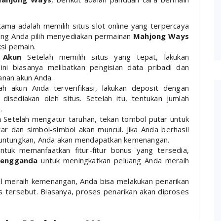
ama adalah memilih situs slot online yang terpercaya
 yang Anda pilih menyediakan permainan
Mahjong Ways
si pemain.
 Akun
Setelah memilih situs yang tepat, lakukan
 ini biasanya melibatkan pengisian data pribadi dan
anan akun Anda.
h akun Anda terverifikasi, lakukan deposit dengan
ediakan oleh situs. Setelah itu, tentukan jumlah
.
n
Setelah mengatur taruhan, tekan tombol putar untuk
r dan simbol-simbol akan muncul. Jika Anda berhasil
untungkan, Anda akan mendapatkan kemenangan.
ntuk memanfaatkan fitur-fitur bonus yang tersedia,
engganda
untuk meningkatkan peluang Anda meraih
il meraih kemenangan, Anda bisa melakukan penarikan
s tersebut. Biasanya, proses penarikan akan diproses