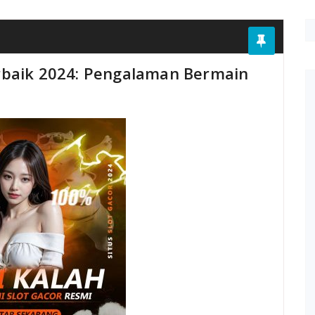
rbaik 2024: Pengalaman Bermain