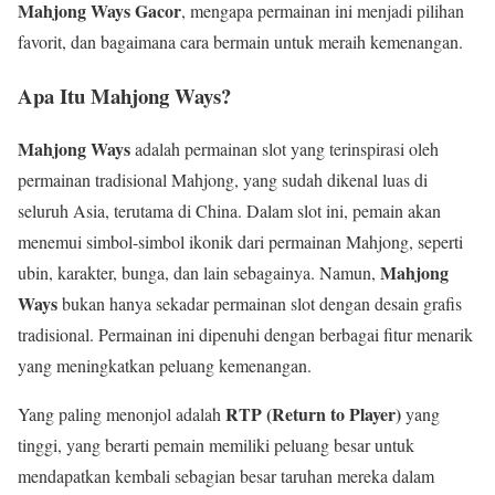
Mahjong Ways Gacor
, mengapa permainan ini menjadi pilihan
favorit, dan bagaimana cara bermain untuk meraih kemenangan.
Apa Itu Mahjong Ways?
Mahjong Ways
adalah permainan slot yang terinspirasi oleh
permainan tradisional Mahjong, yang sudah dikenal luas di
seluruh Asia, terutama di China. Dalam slot ini, pemain akan
menemui simbol-simbol ikonik dari permainan Mahjong, seperti
Mahjong
ubin, karakter, bunga, dan lain sebagainya. Namun,
Ways
bukan hanya sekadar permainan slot dengan desain grafis
tradisional. Permainan ini dipenuhi dengan berbagai fitur menarik
yang meningkatkan peluang kemenangan.
RTP (Return to Player)
Yang paling menonjol adalah
yang
tinggi, yang berarti pemain memiliki peluang besar untuk
mendapatkan kembali sebagian besar taruhan mereka dalam