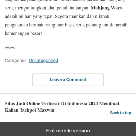
Mahjong Ways
seru, menguntungkan, dan penuh tantangan,
adalah pilihan yang tepat. Segera mainkan dan nikmati
pengalaman bermain yang luar biasa serta peluang untuk meraih
kemenangan besar!
Categories:
Uncategorized
Leave a Comment
Situs Judi Online Terbesar Di Indonesia 2024 Membuat
Kalian Jackpot Maxwin
Back to top
Exit mobile version