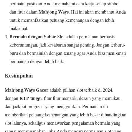
bermain, pastikan Anda memahami cara kerja setiap simbol
Mahjong Ways
dan fitur dalam
. Hal ini akan membantu Anda
untuk memanfaatkan peluang kemenangan dengan lebih
maksimal.
Bermain dengan Sabar
Slot adalah permainan berbasis
keberuntungan, jadi kesabaran sangat penting. Jangan terburu-
buru dan bermainlah dengan tenang agar Anda bisa menikmati
permainan dengan lebih baik.
Kesimpulan
Mahjong Ways Gacor
adalah pilihan slot terbaik di 2024,
RTP tinggi
dengan
, fitur-fitur menarik, desain yang memukau,
dan jackpot progresif yang menggiurkan. Permainan ini
memberikan peluang kemenangan yang lebih besar dibandingkan
slot lainnya, sekaligus menawarkan pengalaman bermain yang
sangat menyenangkan. Jika Anda mencari permainan slot yang