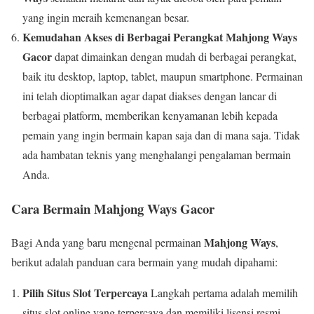
yang ingin meraih kemenangan besar.
Kemudahan Akses di Berbagai Perangkat
Mahjong Ways
Gacor
dapat dimainkan dengan mudah di berbagai perangkat,
baik itu desktop, laptop, tablet, maupun smartphone. Permainan
ini telah dioptimalkan agar dapat diakses dengan lancar di
berbagai platform, memberikan kenyamanan lebih kepada
pemain yang ingin bermain kapan saja dan di mana saja. Tidak
ada hambatan teknis yang menghalangi pengalaman bermain
Anda.
Cara Bermain Mahjong Ways Gacor
Mahjong Ways
Bagi Anda yang baru mengenal permainan
,
berikut adalah panduan cara bermain yang mudah dipahami:
Pilih Situs Slot Terpercaya
Langkah pertama adalah memilih
situs slot online yang terpercaya dan memiliki lisensi resmi.