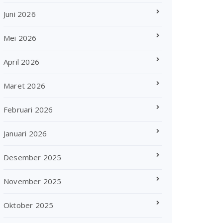
Juni 2026
Mei 2026
April 2026
Maret 2026
Februari 2026
Januari 2026
Desember 2025
November 2025
Oktober 2025