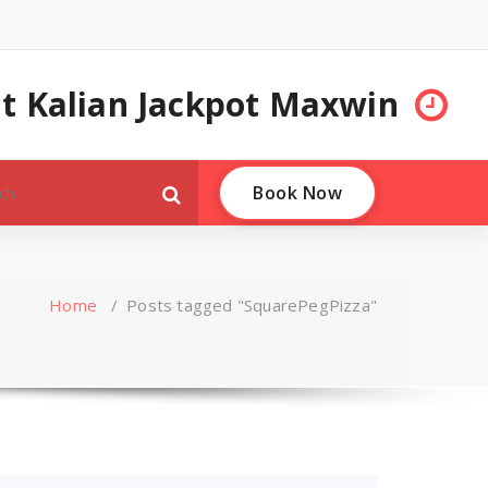
at Kalian Jackpot Maxwin
Book Now
Home
/
Posts tagged "SquarePegPizza"