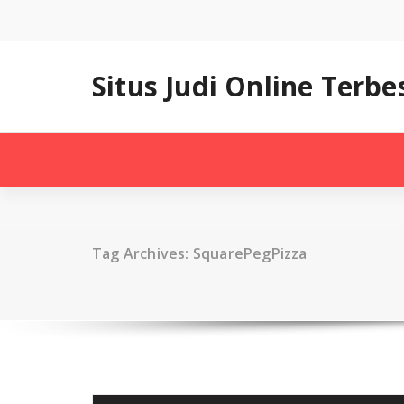
Skip
to
content
Situs Judi Online Terb
Tag Archives: SquarePegPizza