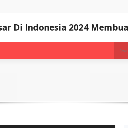
esar Di Indonesia 2024 Membu
Search
for: