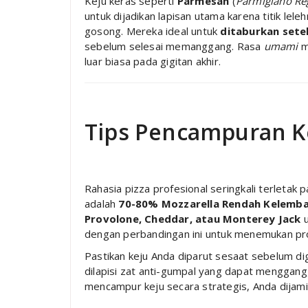
Keju keras seperti
Parmesan
(
Parmigiano Re
untuk dijadikan lapisan utama karena titik le
gosong. Mereka ideal untuk
ditaburkan sete
sebelum selesai memanggang. Rasa
umami
m
luar biasa pada gigitan akhir.
Tips Pencampuran Ke
Rahasia pizza profesional seringkali terletak
adalah
70-80% Mozzarella Rendah Kelemb
Provolone, Cheddar, atau Monterey Jack
u
dengan perbandingan ini untuk menemukan pro
Pastikan keju Anda diparut sesaat sebelum dig
dilapisi zat anti-gumpal yang dapat menggang
mencampur keju secara strategis, Anda dijam