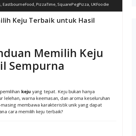
s
,
EastbourneFood
,
PizzaTime
,
SquarePegPizza
,
UKFoodie
lih Keju Terbaik untuk Hasil
anduan Memilih Keju
sil Sempurna
 pemilihan
keju
yang tepat. Keju bukan hanya
tur lelehan, warna keemasan, dan aroma keseluruhan
g-masing membawa karakteristik unik yang dapat
ana cara memilih keju terbaik?