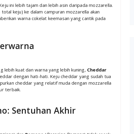
Keju ini lebih tajam dan lebih asin daripada mozzarella.
total keju) ke dalam campuran mozzarella akan
mberikan warna cokelat keemasan yang cantik pada
Berwarna
 lebih kuat dan warna yang lebih kuning,
Cheddar
heddar dengan hati-hati. Keju cheddar yang sudah tua
purkan cheddar yang relatif muda dengan mozzarella
r terbaik.
o: Sentuhan Akhir