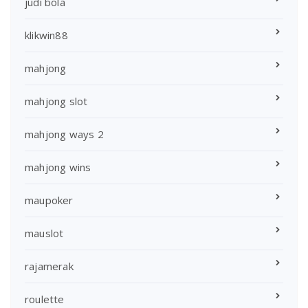
judi bola
klikwin88
mahjong
mahjong slot
mahjong ways 2
mahjong wins
maupoker
mauslot
rajamerak
roulette