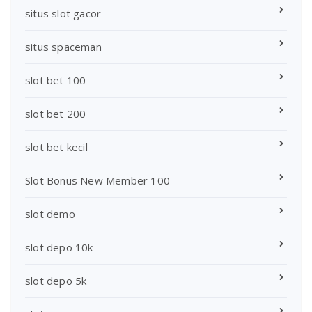
situs slot gacor
situs spaceman
slot bet 100
slot bet 200
slot bet kecil
Slot Bonus New Member 100
slot demo
slot depo 10k
slot depo 5k