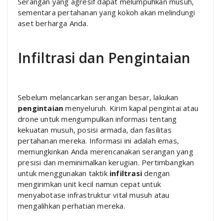
Serangan yang agresif dapat melumpuhkan musuh,
sementara pertahanan yang kokoh akan melindungi
aset berharga Anda.
Infiltrasi dan Pengintaian
Sebelum melancarkan serangan besar, lakukan
pengintaian
menyeluruh. Kirim kapal pengintai atau
drone untuk mengumpulkan informasi tentang
kekuatan musuh, posisi armada, dan fasilitas
pertahanan mereka. Informasi ini adalah emas,
memungkinkan Anda merencanakan serangan yang
presisi dan meminimalkan kerugian. Pertimbangkan
untuk menggunakan taktik
infiltrasi
dengan
mengirimkan unit kecil namun cepat untuk
menyabotase infrastruktur vital musuh atau
mengalihkan perhatian mereka.