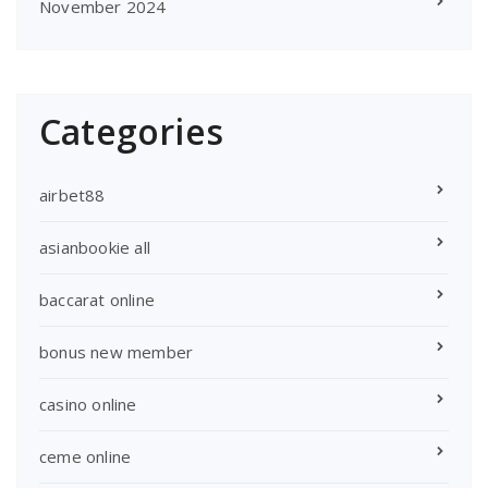
November 2024
Categories
airbet88
asianbookie all
baccarat online
bonus new member
casino online
ceme online