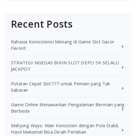
Recent Posts
Rahasia Konsistensi Menang di Game Slot Gacor
Favorit
STRATEGI NGEGAS BIKIN SLOT DEPO 5K SELALU
JACKPOT
Putaran Cepat Slot777 untuk Pemain yang Tak
Sabaran
Game Online Menawarkan Pengalaman Bermain yang
Berbeda
Mahjong Ways: Main Konsisten dengan Pola Stabil,
Hasil Maksimal Bisa Diraih Perlahan