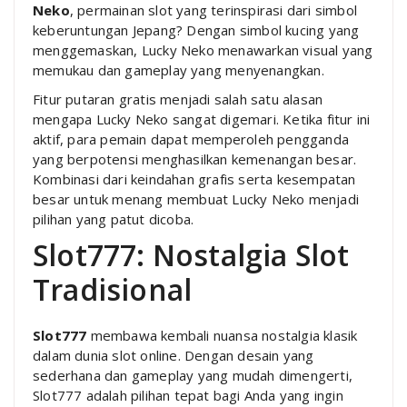
Neko
, permainan slot yang terinspirasi dari simbol
keberuntungan Jepang? Dengan simbol kucing yang
menggemaskan, Lucky Neko menawarkan visual yang
memukau dan gameplay yang menyenangkan.
Fitur putaran gratis menjadi salah satu alasan
mengapa Lucky Neko sangat digemari. Ketika fitur ini
aktif, para pemain dapat memperoleh pengganda
yang berpotensi menghasilkan kemenangan besar.
Kombinasi dari keindahan grafis serta kesempatan
besar untuk menang membuat Lucky Neko menjadi
pilihan yang patut dicoba.
Slot777: Nostalgia Slot
Tradisional
Slot777
membawa kembali nuansa nostalgia klasik
dalam dunia slot online. Dengan desain yang
sederhana dan gameplay yang mudah dimengerti,
Slot777 adalah pilihan tepat bagi Anda yang ingin