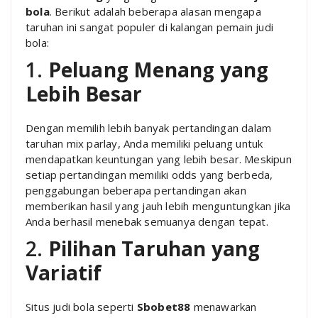
bola
. Berikut adalah beberapa alasan mengapa
taruhan ini sangat populer di kalangan pemain judi
bola:
1.
Peluang Menang yang
Lebih Besar
Dengan memilih lebih banyak pertandingan dalam
taruhan mix parlay, Anda memiliki peluang untuk
mendapatkan keuntungan yang lebih besar. Meskipun
setiap pertandingan memiliki odds yang berbeda,
penggabungan beberapa pertandingan akan
memberikan hasil yang jauh lebih menguntungkan jika
Anda berhasil menebak semuanya dengan tepat.
2.
Pilihan Taruhan yang
Variatif
Situs judi bola seperti
Sbobet88
menawarkan