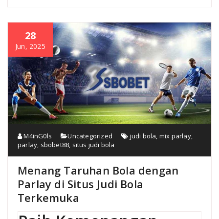
28
Jun, 2025
M4inG0ls
Uncategorized
judi bola
,
mix parlay
,
parlay
,
sbobet88
,
situs judi bola
Menang Taruhan Bola dengan
Parlay di Situs Judi Bola
Terkemuka