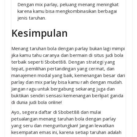
Dengan mix parlay, peluang menang meningkat
karena kamu bisa mengkombinasikan berbagai
jenis taruhan.
Kesimpulan
Menang taruhan bola dengan parlay bukan lagi mimpi
jika kamu tahu caranya dan bermain di situs judi bola
terbaik seperti Sbobet88. Dengan strategi yang
tepat, pemilihan pertandingan yang cermat, dan
manajemen modal yang baik, kemenangan besar dari
parlay dan mix parlay bisa kamu raih dengan mudah.
Jangan ragu untuk bergabung sekarang juga dan
buktikan sendiri sensasi kemenangan berlipat ganda
di dunia judi bola online!
Ayo, segera daftar di Sbobet88 dan mulai
petualangan menang taruhan bola dengan parlay
yang seru dan menguntungkan! Jangan lewatkan
kesempatan emas ini, karena setiap taruhan adalah