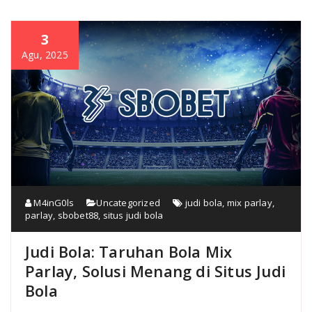
3
Agu, 2025
M4inG0ls
Uncategorized
judi bola
,
mix parlay
,
parlay
,
sbobet88
,
situs judi bola
Judi Bola: Taruhan Bola Mix
Parlay, Solusi Menang di Situs Judi
Bola