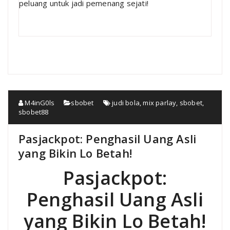
peluang untuk jadi pemenang sejati!
M4inG0ls
sbobet
judi bola
,
mix parlay
,
sbobet
,
sbobet88
Pasjackpot: Penghasil Uang Asli
yang Bikin Lo Betah!
Pasjackpot:
Penghasil Uang Asli
yang Bikin Lo Betah!