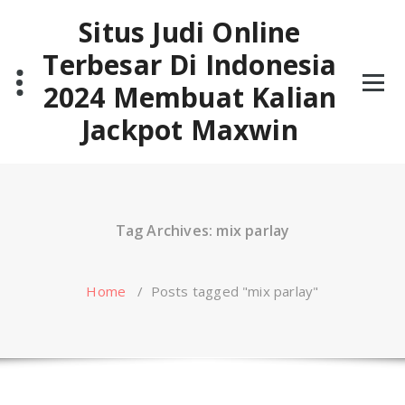
Skip
Situs Judi Online
to
content
Terbesar Di Indonesia
2024 Membuat Kalian
Jackpot Maxwin
Tag Archives: mix parlay
Home
/
Posts tagged "mix parlay"