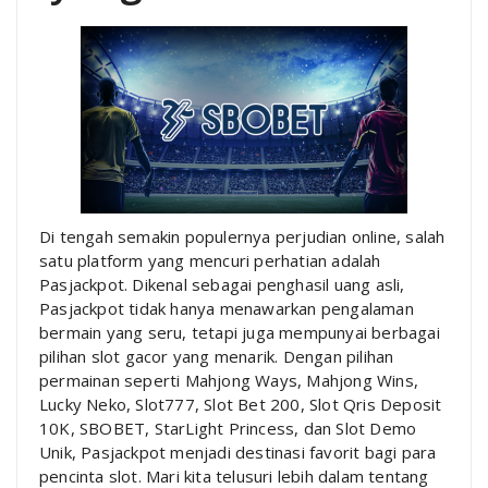
Di tengah semakin populernya perjudian online, salah
satu platform yang mencuri perhatian adalah
Pasjackpot. Dikenal sebagai penghasil uang asli,
Pasjackpot tidak hanya menawarkan pengalaman
bermain yang seru, tetapi juga mempunyai berbagai
pilihan slot gacor yang menarik. Dengan pilihan
permainan seperti Mahjong Ways, Mahjong Wins,
Lucky Neko, Slot777, Slot Bet 200, Slot Qris Deposit
10K, SBOBET, StarLight Princess, dan Slot Demo
Unik, Pasjackpot menjadi destinasi favorit bagi para
pencinta slot. Mari kita telusuri lebih dalam tentang