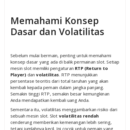
Memahami Konsep
Dasar dan Volatilitas
Sebelum mulai bermain, penting untuk memahami
konsep dasar yang ada di balik permainan slot. Setiap
mesin slot memiliki pengaturan
RTP (Return to
Player)
dan
volatilitas
. RTP menunjukkan
persentase teoritis dari total taruhan yang akan
kembali kepada pemain dalam jangka panjang.
Semakin tinggi RTP, semakin besar kemungkinan
Anda mendapatkan kembali uang Anda.
Sementara itu, volatilitas menggambarkan risiko dari
sebuah mesin slot. Slot
volatilitas rendah
cenderung memberikan kemenangan lebih sering,
tetapi jumlahnya kecil. Ini cocok untuk pemain yang