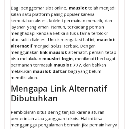
Bagi penggemar slot online,
mauslot
telah menjadi
salah satu platform paling populer karena
kemudahan akses, koleksi permainan menarik, dan
layanan yang aman. Namun, terkadang pemain
menghadapi kendala ketika situs utama terblokir
atau sulit diakses. Untuk mengatasi hal ini,
mauslot
alternatif
menjadi solusi terbaik. Dengan
menggunakan
link mauslot
alternatif, pemain tetap
bisa melakukan
mauslot login
, menikmati berbagai
permainan termasuk
mauslot 777
, dan bahkan
melakukan
mauslot daftar
bagi yang belum
memiliki akun.
Mengapa Link Alternatif
Dibutuhkan
Pemblokiran situs sering terjadi karena aturan
pemerintah atau gangguan teknis. Hal ini bisa
mengganggu pengalaman bermain jika pemain hanya