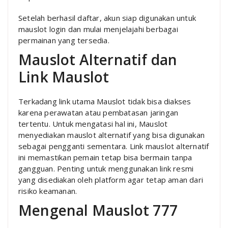
Setelah berhasil daftar, akun siap digunakan untuk
mauslot login dan mulai menjelajahi berbagai
permainan yang tersedia.
Mauslot Alternatif dan
Link Mauslot
Terkadang link utama Mauslot tidak bisa diakses
karena perawatan atau pembatasan jaringan
tertentu. Untuk mengatasi hal ini, Mauslot
menyediakan mauslot alternatif yang bisa digunakan
sebagai pengganti sementara. Link mauslot alternatif
ini memastikan pemain tetap bisa bermain tanpa
gangguan. Penting untuk menggunakan link resmi
yang disediakan oleh platform agar tetap aman dari
risiko keamanan.
Mengenal Mauslot 777