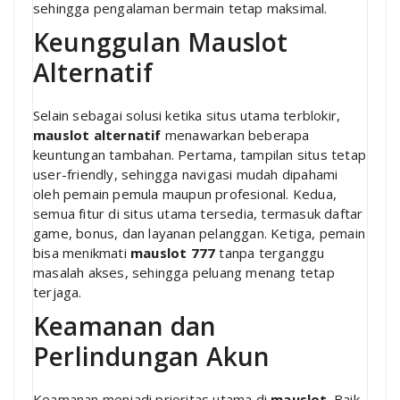
sehingga pengalaman bermain tetap maksimal.
Keunggulan Mauslot
Alternatif
Selain sebagai solusi ketika situs utama terblokir,
mauslot alternatif
menawarkan beberapa
keuntungan tambahan. Pertama, tampilan situs tetap
user-friendly, sehingga navigasi mudah dipahami
oleh pemain pemula maupun profesional. Kedua,
semua fitur di situs utama tersedia, termasuk daftar
game, bonus, dan layanan pelanggan. Ketiga, pemain
bisa menikmati
mauslot 777
tanpa terganggu
masalah akses, sehingga peluang menang tetap
terjaga.
Keamanan dan
Perlindungan Akun
Keamanan menjadi prioritas utama di
mauslot
. Baik