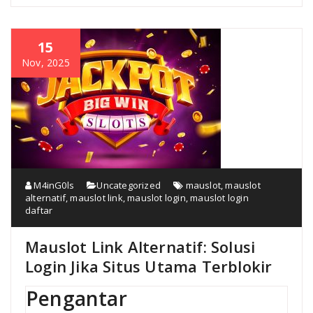
15
Nov, 2025
M4inG0ls
Uncategorized
mauslot
,
mauslot
alternatif
,
mauslot link
,
mauslot login
,
mauslot login
daftar
Mauslot Link Alternatif: Solusi
Login Jika Situs Utama Terblokir
Pengantar