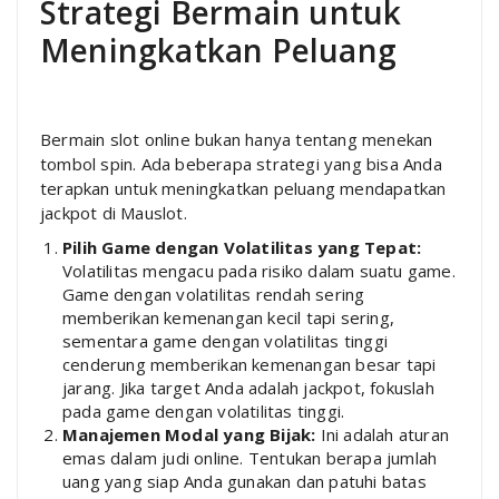
Strategi Bermain untuk
Meningkatkan Peluang
Bermain slot online bukan hanya tentang menekan
tombol spin. Ada beberapa strategi yang bisa Anda
terapkan untuk meningkatkan peluang mendapatkan
jackpot di Mauslot.
Pilih Game dengan Volatilitas yang Tepat:
Volatilitas mengacu pada risiko dalam suatu game.
Game dengan volatilitas rendah sering
memberikan kemenangan kecil tapi sering,
sementara game dengan volatilitas tinggi
cenderung memberikan kemenangan besar tapi
jarang. Jika target Anda adalah jackpot, fokuslah
pada game dengan volatilitas tinggi.
Manajemen Modal yang Bijak:
Ini adalah aturan
emas dalam judi online. Tentukan berapa jumlah
uang yang siap Anda gunakan dan patuhi batas