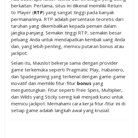
berkaitan. Pertama, situs ini dikenal memiliki Return
to Player (
RTP
) yang sangat tinggi pada banyak
permainannya. RTP adalah persentase teoretis dari
taruhan yang dikembalikan kepada pemain dalam
jangka panjang. Semakin tinggi RTP, semakin besar
peluang Anda untuk mendapatkan kembali uang Anda
dan, yang lebih penting, memicu putaran bonus atau
jackpot.
Selain itu, Mauslot bekerja sama dengan provider
game terkemuka seperti Pragmatic Play, Habanero,
dan Spadegaming yang terkenal dengan game-game
inovatif dan memiliki fitur-fitur
bonus
yang
menguntungkan. Fitur seperti Free Spins, Multiplier,
dan Wilds yang Sticky sering kali menjadi kunci untuk
memicu jackpot. Memahami cara kerja fitur-fitur ini di
setiap game adalah langkah awal yang krusial.