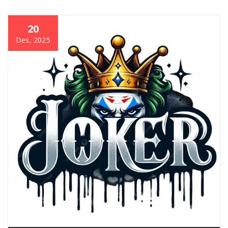
20
Des, 2025