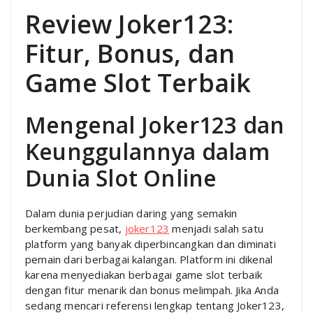
Review Joker123:
Fitur, Bonus, dan
Game Slot Terbaik
Mengenal Joker123 dan
Keunggulannya dalam
Dunia Slot Online
Dalam dunia perjudian daring yang semakin
berkembang pesat,
joker123
menjadi salah satu
platform yang banyak diperbincangkan dan diminati
pemain dari berbagai kalangan. Platform ini dikenal
karena menyediakan berbagai game slot terbaik
dengan fitur menarik dan bonus melimpah. Jika Anda
sedang mencari referensi lengkap tentang Joker123,