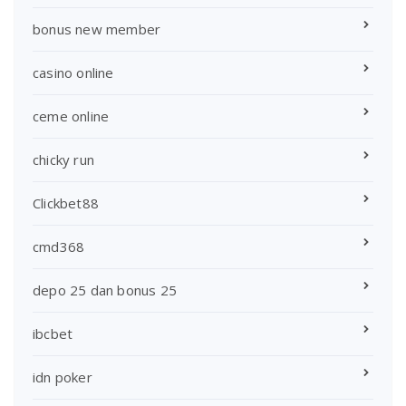
bonus new member
casino online
ceme online
chicky run
Clickbet88
cmd368
depo 25 dan bonus 25
ibcbet
idn poker