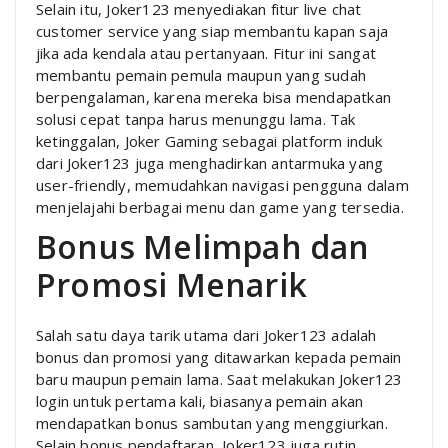
Selain itu, Joker123 menyediakan fitur live chat
customer service yang siap membantu kapan saja
jika ada kendala atau pertanyaan. Fitur ini sangat
membantu pemain pemula maupun yang sudah
berpengalaman, karena mereka bisa mendapatkan
solusi cepat tanpa harus menunggu lama. Tak
ketinggalan, Joker Gaming sebagai platform induk
dari Joker123 juga menghadirkan antarmuka yang
user-friendly, memudahkan navigasi pengguna dalam
menjelajahi berbagai menu dan game yang tersedia.
Bonus Melimpah dan
Promosi Menarik
Salah satu daya tarik utama dari Joker123 adalah
bonus dan promosi yang ditawarkan kepada pemain
baru maupun pemain lama. Saat melakukan Joker123
login untuk pertama kali, biasanya pemain akan
mendapatkan bonus sambutan yang menggiurkan.
Selain bonus pendaftaran, Joker123 juga rutin