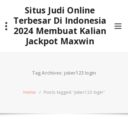
Skip
Situs Judi Online
to
content
Terbesar Di Indonesia
2024 Membuat Kalian
Jackpot Maxwin
Tag Archives: joker123 login
Home
/
Posts tagged "joker123 login"