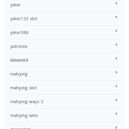
joker
joker123 slot
joker388
judi bola
klikwin88
mahjong
mahjong slot
mahjong ways 2
mahjong wins
maupoker