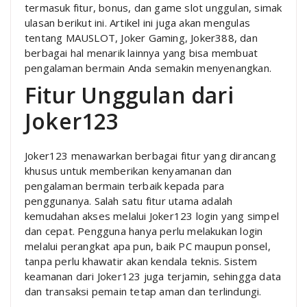
termasuk fitur, bonus, dan game slot unggulan, simak
ulasan berikut ini. Artikel ini juga akan mengulas
tentang MAUSLOT, Joker Gaming, Joker388, dan
berbagai hal menarik lainnya yang bisa membuat
pengalaman bermain Anda semakin menyenangkan.
Fitur Unggulan dari
Joker123
Joker123 menawarkan berbagai fitur yang dirancang
khusus untuk memberikan kenyamanan dan
pengalaman bermain terbaik kepada para
penggunanya. Salah satu fitur utama adalah
kemudahan akses melalui Joker123 login yang simpel
dan cepat. Pengguna hanya perlu melakukan login
melalui perangkat apa pun, baik PC maupun ponsel,
tanpa perlu khawatir akan kendala teknis. Sistem
keamanan dari Joker123 juga terjamin, sehingga data
dan transaksi pemain tetap aman dan terlindungi.