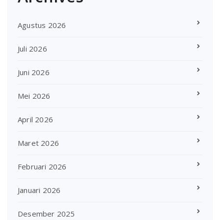
Agustus 2026
Juli 2026
Juni 2026
Mei 2026
April 2026
Maret 2026
Februari 2026
Januari 2026
Desember 2025