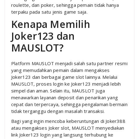
roulette, dan poker, sehingga pemain tidak hanya
terpaku pada satu jenis game saja.
Kenapa Memilih
Joker123 dan
MAUSLOT?
Platform MAUSLOT menjadi salah satu partner resmi
yang memudahkan pemain dalam mengakses
Joker123 dan berbagai game slot lainnya. Melalui
MAUSLOT, proses login ke Joker123 menjadi lebih
simpel dan aman. Selain itu, MAUSLOT juga
menawarkan layanan deposit dan penarikan yang
cepat dan terpercaya, sehingga pengalaman bermain
tidak terganggu dengan masalah transaksi.
Bagi yang ingin mencoba keberuntungan di Joker388
atau mengakses Joker slot, MAUSLOT menyediakan
link Joker123 login yang langsung terhubung ke