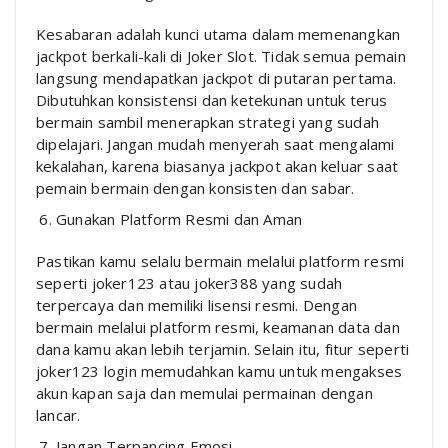
Kesabaran adalah kunci utama dalam memenangkan
jackpot berkali-kali di Joker Slot. Tidak semua pemain
langsung mendapatkan jackpot di putaran pertama.
Dibutuhkan konsistensi dan ketekunan untuk terus
bermain sambil menerapkan strategi yang sudah
dipelajari. Jangan mudah menyerah saat mengalami
kekalahan, karena biasanya jackpot akan keluar saat
pemain bermain dengan konsisten dan sabar.
Gunakan Platform Resmi dan Aman
Pastikan kamu selalu bermain melalui platform resmi
seperti joker123 atau joker388 yang sudah
terpercaya dan memiliki lisensi resmi. Dengan
bermain melalui platform resmi, keamanan data dan
dana kamu akan lebih terjamin. Selain itu, fitur seperti
joker123 login memudahkan kamu untuk mengakses
akun kapan saja dan memulai permainan dengan
lancar.
Jangan Terpancing Emosi