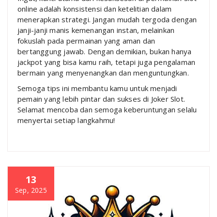
online adalah konsistensi dan ketelitian dalam
menerapkan strategi. Jangan mudah tergoda dengan
janji-janji manis kemenangan instan, melainkan
fokuslah pada permainan yang aman dan
bertanggung jawab. Dengan demikian, bukan hanya
jackpot yang bisa kamu raih, tetapi juga pengalaman
bermain yang menyenangkan dan menguntungkan.
Semoga tips ini membantu kamu untuk menjadi
pemain yang lebih pintar dan sukses di Joker Slot.
Selamat mencoba dan semoga keberuntungan selalu
menyertai setiap langkahmu!
13
Sep, 2025