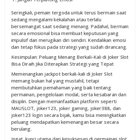
Seringkali, pemain tergoda untuk terus bermain saat
sedang mengalami kekalahan atau terlalu
bersemangat saat sedang menang. Padahal, bermain
secara emosional bisa membuat keputusan yang
impulsif dan merugikan diri sendiri. Kendalikan emosi
dan tetap fokus pada strategi yang sudah dirancang.
Kesimpulan: Peluang Menang Berkali-Kali di Joker Slot
Bisa Diraih Jika Diterapkan Strategi yang Tepat
Memenangkan jackpot berkali-kali di Joker Slot
memang bukan hal yang mustahil, tetapi
membutuhkan pemahaman yang baik tentang
permainan, pengelolaan modal, serta kesabaran dan
disiplin. Dengan memanfaatkan platform seperti
MAUSLOT, joker123, joker gaming, joker388, dan
joker123 login secara bijak, kamu bisa meningkatkan
peluang mendapatkan kemenangan besar secara
berulang.
Ingat, kunci utama dari kesuksesan di permainan slot