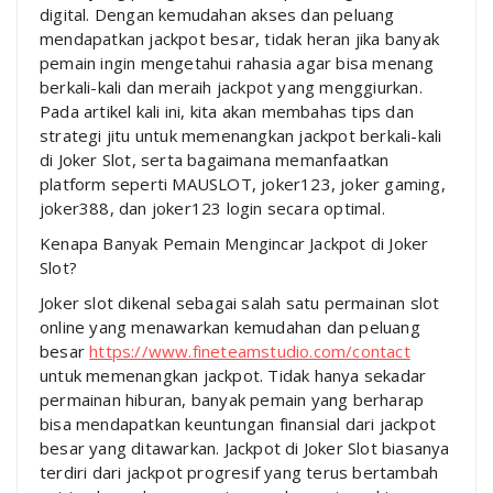
digital. Dengan kemudahan akses dan peluang
mendapatkan jackpot besar, tidak heran jika banyak
pemain ingin mengetahui rahasia agar bisa menang
berkali-kali dan meraih jackpot yang menggiurkan.
Pada artikel kali ini, kita akan membahas tips dan
strategi jitu untuk memenangkan jackpot berkali-kali
di Joker Slot, serta bagaimana memanfaatkan
platform seperti MAUSLOT, joker123, joker gaming,
joker388, dan joker123 login secara optimal.
Kenapa Banyak Pemain Mengincar Jackpot di Joker
Slot?
Joker slot dikenal sebagai salah satu permainan slot
online yang menawarkan kemudahan dan peluang
besar
https://www.fineteamstudio.com/contact
untuk memenangkan jackpot. Tidak hanya sekadar
permainan hiburan, banyak pemain yang berharap
bisa mendapatkan keuntungan finansial dari jackpot
besar yang ditawarkan. Jackpot di Joker Slot biasanya
terdiri dari jackpot progresif yang terus bertambah