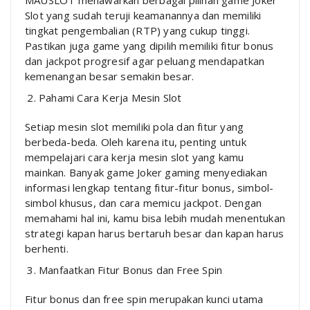
Slot yang sudah teruji keamanannya dan memiliki
tingkat pengembalian (RTP) yang cukup tinggi.
Pastikan juga game yang dipilih memiliki fitur bonus
dan jackpot progresif agar peluang mendapatkan
kemenangan besar semakin besar.
Pahami Cara Kerja Mesin Slot
Setiap mesin slot memiliki pola dan fitur yang
berbeda-beda. Oleh karena itu, penting untuk
mempelajari cara kerja mesin slot yang kamu
mainkan. Banyak game Joker gaming menyediakan
informasi lengkap tentang fitur-fitur bonus, simbol-
simbol khusus, dan cara memicu jackpot. Dengan
memahami hal ini, kamu bisa lebih mudah menentukan
strategi kapan harus bertaruh besar dan kapan harus
berhenti.
Manfaatkan Fitur Bonus dan Free Spin
Fitur bonus dan free spin merupakan kunci utama