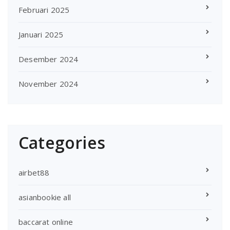
Februari 2025
Januari 2025
Desember 2024
November 2024
Categories
airbet88
asianbookie all
baccarat online