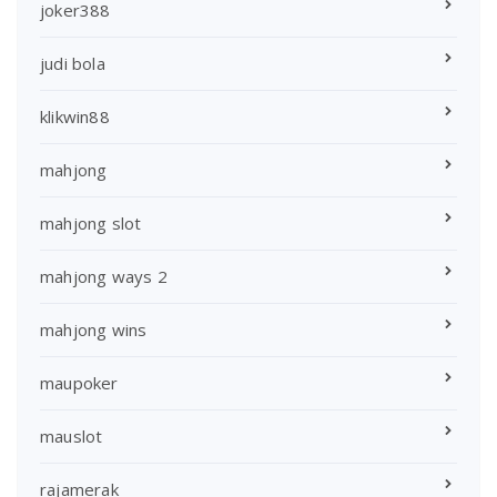
joker388
judi bola
klikwin88
mahjong
mahjong slot
mahjong ways 2
mahjong wins
maupoker
mauslot
rajamerak