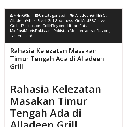
M4inG0ls
Uncategorized
AlladeenGrillBBQ
,
AlladeenVibes
,
FreshGrillGoodness
,
GrillAndBBQLove
,
GrilledPerfection
,
GrillNBeyond
,
HilliardEats
,
MidEastMeetsPakistani
,
PakistaniMediterraneanFlavors
,
TasteHilliard
Rahasia Kelezatan Masakan
Timur Tengah Ada di Alladeen
Grill
Rahasia Kelezatan
Masakan Timur
Tengah Ada di
Alladeen Grill