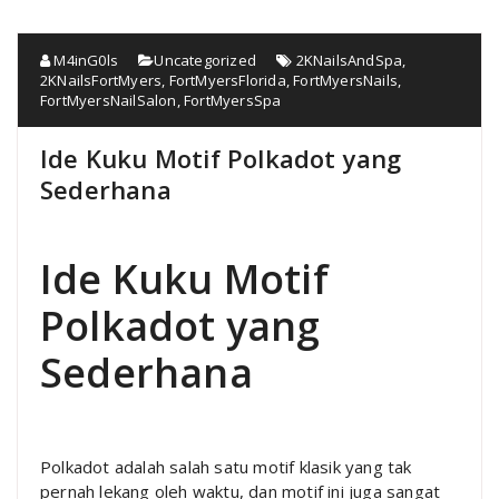
M4inG0ls
Uncategorized
2KNailsAndSpa
,
2KNailsFortMyers
,
FortMyersFlorida
,
FortMyersNails
,
FortMyersNailSalon
,
FortMyersSpa
Ide Kuku Motif Polkadot yang
Sederhana
Ide Kuku Motif
Polkadot yang
Sederhana
Polkadot adalah salah satu motif klasik yang tak
pernah lekang oleh waktu, dan motif ini juga sangat