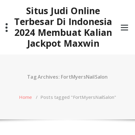
Skip
Situs Judi Online
to
content
Terbesar Di Indonesia
2024 Membuat Kalian
Jackpot Maxwin
Tag Archives: FortMyersNailSalon
Home
/
Posts tagged "FortMyersNailSalon"