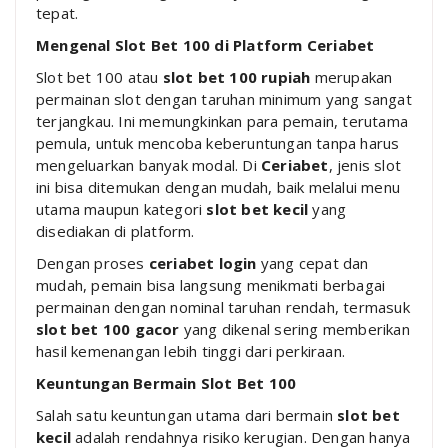
tepat.
Mengenal Slot Bet 100 di Platform Ceriabet
Slot bet 100 atau
slot bet 100 rupiah
merupakan
permainan slot dengan taruhan minimum yang sangat
terjangkau. Ini memungkinkan para pemain, terutama
pemula, untuk mencoba keberuntungan tanpa harus
mengeluarkan banyak modal. Di
Ceriabet
, jenis slot
ini bisa ditemukan dengan mudah, baik melalui menu
utama maupun kategori
slot bet kecil
yang
disediakan di platform.
Dengan proses
ceriabet login
yang cepat dan
mudah, pemain bisa langsung menikmati berbagai
permainan dengan nominal taruhan rendah, termasuk
slot bet 100 gacor
yang dikenal sering memberikan
hasil kemenangan lebih tinggi dari perkiraan.
Keuntungan Bermain Slot Bet 100
Salah satu keuntungan utama dari bermain
slot bet
kecil
adalah rendahnya risiko kerugian. Dengan hanya