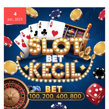
4
Jun, 2025