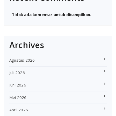
Tidak ada komentar untuk ditampilkan.
Archives
Agustus 2026
Juli 2026
Juni 2026
Mei 2026
April 2026