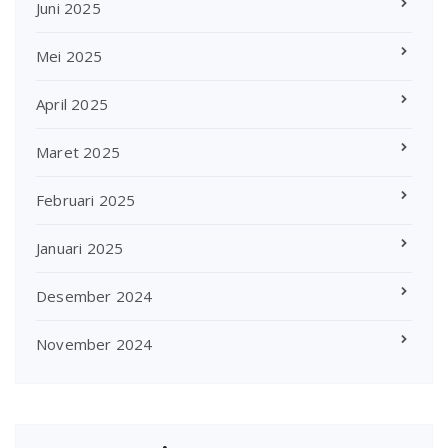
Juni 2025
Mei 2025
April 2025
Maret 2025
Februari 2025
Januari 2025
Desember 2024
November 2024