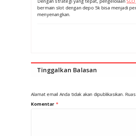
Dengan strategi yang tepat, pengelolaan
SLO
bermain slot dengan depo 5k bisa menjadi p
menyenangkan.
Tinggalkan Balasan
Alamat email Anda tidak akan dipublikasikan.
Ruas
Komentar
*