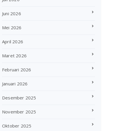
Juni 2026
Mei 2026
April 2026
Maret 2026
Februari 2026
Januari 2026
Desember 2025
November 2025
Oktober 2025