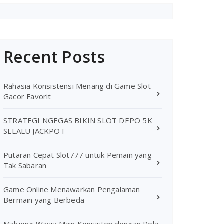
Recent Posts
Rahasia Konsistensi Menang di Game Slot
Gacor Favorit
STRATEGI NGEGAS BIKIN SLOT DEPO 5K
SELALU JACKPOT
Putaran Cepat Slot777 untuk Pemain yang
Tak Sabaran
Game Online Menawarkan Pengalaman
Bermain yang Berbeda