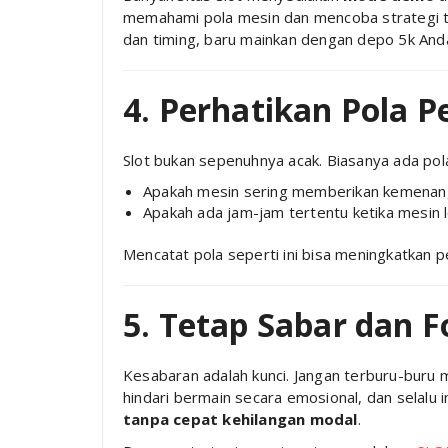
memahami pola mesin dan mencoba strategi ta
dan timing, baru mainkan dengan depo 5k And
4. Perhatikan Pola 
Slot bukan sepenuhnya acak. Biasanya ada pol
Apakah mesin sering memberikan kemenang
Apakah ada jam-jam tertentu ketika mesin
Mencatat pola seperti ini bisa meningkatkan p
5. Tetap Sabar dan 
Kesabaran adalah kunci. Jangan terburu-buru 
hindari bermain secara emosional, dan selalu 
tanpa cepat kehilangan modal
.