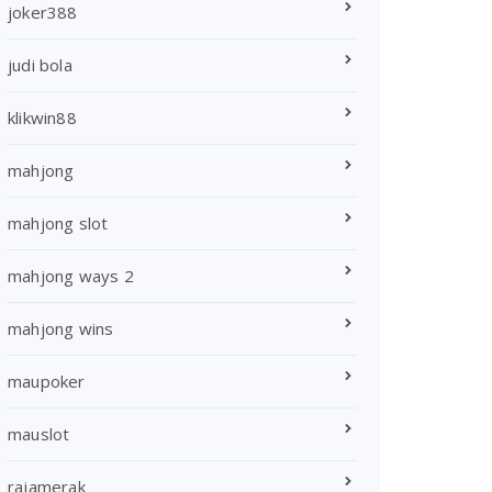
joker388
judi bola
klikwin88
mahjong
mahjong slot
mahjong ways 2
mahjong wins
maupoker
mauslot
rajamerak