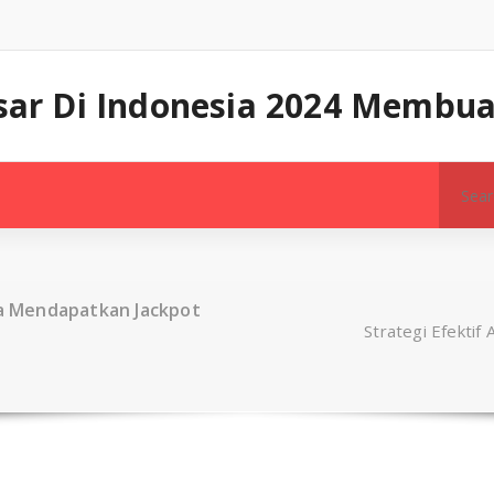
esar Di Indonesia 2024 Membu
Search
for:
isa Mendapatkan Jackpot
Strategi Efektif