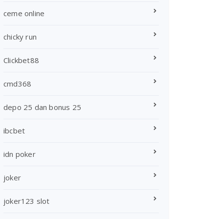
ceme online
chicky run
Clickbet88
cmd368
depo 25 dan bonus 25
ibcbet
idn poker
joker
joker123 slot