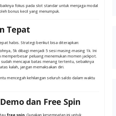
ebaiknya fokus pada slot standar untuk menjaga modal
leh bonus kecil yang menumpuk.
n Tepat
epat habis. Strategi berikut bisa diterapkan:
tohnya, 5k dibagi menjadi 5 sesi masing-masing 1k. Ini
an memperbesar peluang menemukan momen jackpot.
t sudah mencapai batas menang tertentu, sebaiknya
batas kalah, jangan memaksakan diri.
ntu mencegah kehilangan seluruh saldo dalam waktu
 Demo dan Free Spin
tau
free spin
. Gunakan kesempatan ini untuk