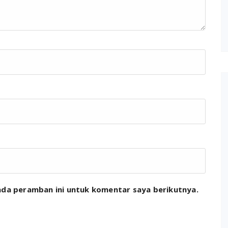
ada peramban ini untuk komentar saya berikutnya.