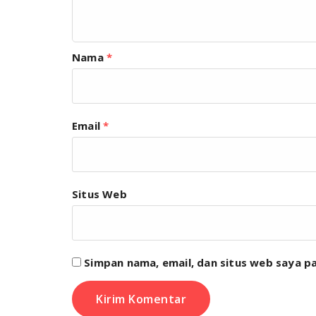
Nama
*
Email
*
Situs Web
Simpan nama, email, dan situs web saya p