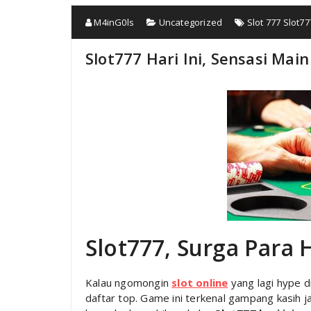
M4inG0ls
Uncategorized
Slot 777 Slot77
Slot777 Hari Ini, Sensasi Main
Slot777, Surga Para
Kalau ngomongin
slot online
yang lagi hype d
daftar top. Game ini terkenal gampang kasih j