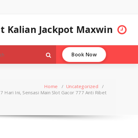
at Kalian Jackpot Maxwin
Book Now
Home
/
Uncategorized
/
7 Hari Ini, Sensasi Main Slot Gacor 777 Anti Ribet