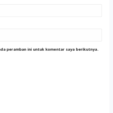
ada peramban ini untuk komentar saya berikutnya.