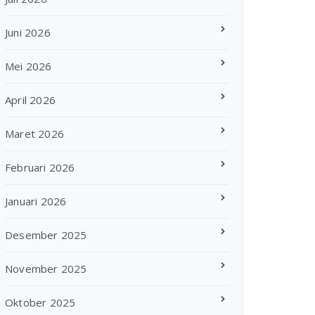
Juni 2026
Mei 2026
April 2026
Maret 2026
Februari 2026
Januari 2026
Desember 2025
November 2025
Oktober 2025