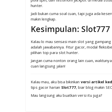
pola spin, dan testimoni jackpot di media sosia
hunter.
Jadi bukan cuma soal cuan, tapi juga ada kese
makin lengkap.
Kesimpulan: Slot777 
Kalau lo mau sensasi main slot yang gampang j
adalah jawabannya. Fitur gacor, modal fleksibel,
pilihan top para slot hunter.
Jangan cuma nonton orang lain cuan, waktunya 
cuan langsung jalan!
Kalau mau, aku bisa bikinkan
versi artikel ke
tips gacor harian
Slot777
, biar blog makin S
Mau langsung aku buatkan versi itu juga?