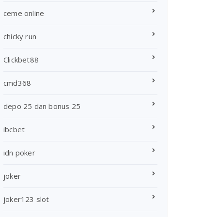
ceme online
chicky run
Clickbet88
cmd368
depo 25 dan bonus 25
ibcbet
idn poker
joker
joker123 slot