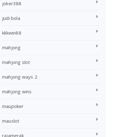
joker388
judi bola
klikwin88
mahjong
mahjong slot
mahjong ways 2
mahjong wins
maupoker
mauslot
rajamerak