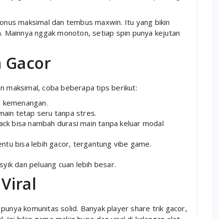
 bonus maksimal dan tembus maxwin. Itu yang bikin
sa. Mainnya nggak monoton, setiap spin punya kejutan
n Gacor
n maksimal, coba beberapa tips berikut:
ih kemenangan.
main tetap seru tanpa stres.
ack bisa nambah durasi main tanpa keluar modal
ntu bisa lebih gacor, tergantung vibe game.
syik dan peluang cuan lebih besar.
Viral
punya komunitas solid. Banyak player share trik gacor,