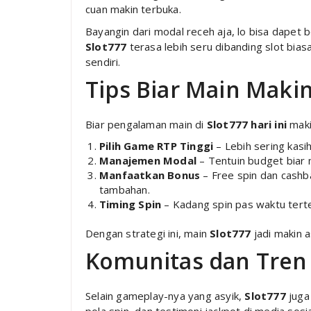
cuan makin terbuka.
Bayangin dari modal receh aja, lo bisa dapet
Slot777
terasa lebih seru dibanding slot bia
sendiri.
Tips Biar Main Maki
Biar pengalaman main di
Slot777 hari ini
maki
Pilih Game RTP Tinggi
– Lebih sering kas
Manajemen Modal
– Tentuin budget biar 
Manfaatkan Bonus
– Free spin dan cashb
tambahan.
Timing Spin
– Kadang spin pas waktu terte
Dengan strategi ini, main
Slot777
jadi makin a
Komunitas dan Tren 
Selain gameplay-nya yang asyik,
Slot777
juga 