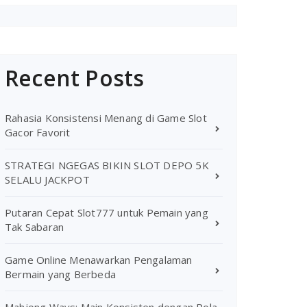
Recent Posts
Rahasia Konsistensi Menang di Game Slot
Gacor Favorit
STRATEGI NGEGAS BIKIN SLOT DEPO 5K
SELALU JACKPOT
Putaran Cepat Slot777 untuk Pemain yang
Tak Sabaran
Game Online Menawarkan Pengalaman
Bermain yang Berbeda