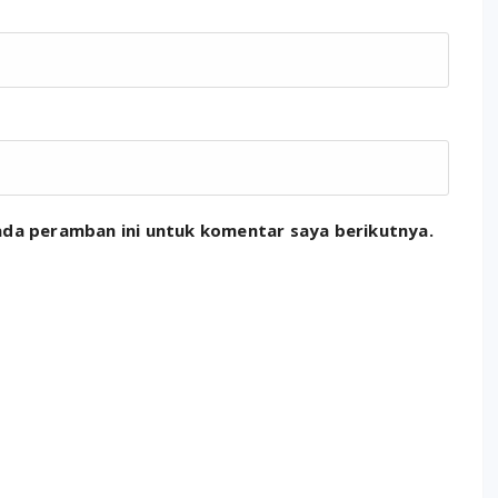
ada peramban ini untuk komentar saya berikutnya.