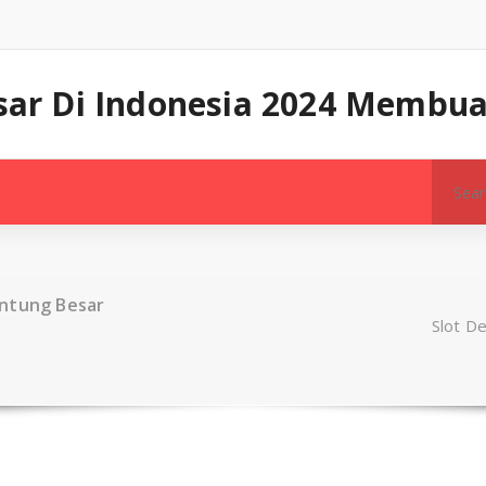
esar Di Indonesia 2024 Membu
Search
for:
Untung Besar
Slot D