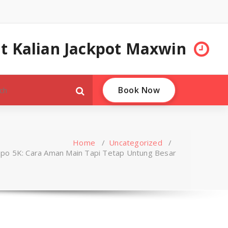
at Kalian Jackpot Maxwin
Book Now
Home
/
Uncategorized
/
epo 5K: Cara Aman Main Tapi Tetap Untung Besar