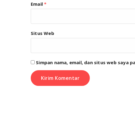
Email
*
Situs Web
Simpan nama, email, dan situs web saya p