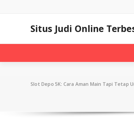
Skip
to
content
Situs Judi Online Terb
Slot Depo 5K: Cara Aman Main Tapi Tetap 