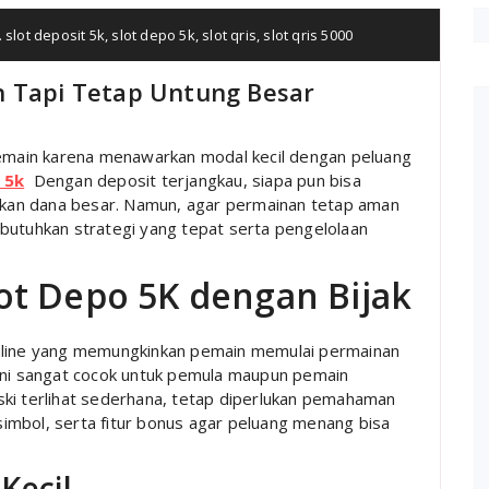
 slot deposit 5k
,
slot depo 5k
,
slot qris
,
slot qris 5000
n Tapi Tetap Untung Besar
 pemain karena menawarkan modal kecil dengan peluang
 5k
Dengan deposit terjangkau, siapa pun bisa
kan dana besar. Namun, agar permainan tetap aman
butuhkan strategi yang tepat serta pengelolaan
ot Depo 5K dengan Bijak
online yang memungkinkan pemain memulai permainan
 ini sangat cocok untuk pemula maupun pemain
ski terlihat sederhana, tetap diperlukan pemahaman
imbol, serta fitur bonus agar peluang menang bisa
Kecil