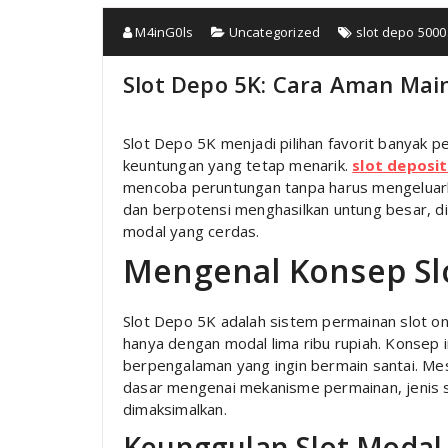
M4inG0ls
Uncategorized
slot depo 5000.
Slot Depo 5K: Cara Aman Mai
Slot Depo 5K menjadi pilihan favorit banyak
keuntungan yang tetap menarik.
slot deposit
mencoba peruntungan tanpa harus mengeluar
dan berpotensi menghasilkan untung besar, di
modal yang cerdas.
Mengenal Konsep Sl
Slot Depo 5K adalah sistem permainan slot 
hanya dengan modal lima ribu rupiah. Konsep
berpengalaman yang ingin bermain santai. Me
dasar mengenai mekanisme permainan, jenis s
dimaksimalkan.
Keunggulan Slot Modal 