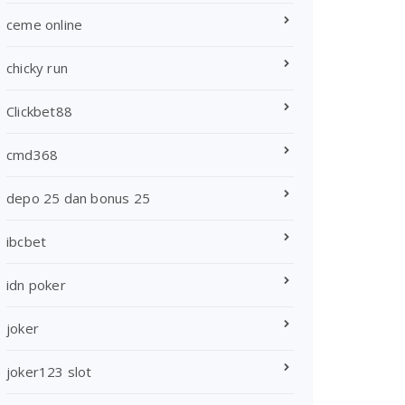
ceme online
chicky run
Clickbet88
cmd368
depo 25 dan bonus 25
ibcbet
idn poker
joker
joker123 slot