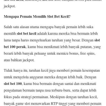
jackpot.
Mengapa Pemain Memilih Slot Bet Kecil?
Salah satu alasan utama mengapa banyak pemain lebih suka
slot bet kecil
memilih
adalah karena mereka bisa bermain lebih
slot
lama tanpa harus mengeluarkan taruhan yang besar. Dengan
bet 100 perak
, kamu bisa menikmati lebih banyak putaran, yang
berarti lebih banyak peluang untuk memicu bonus, free spins,
atau bahkan jackpot.
Tidak hanya itu, taruhan kecil juga memberi pemain kesempatan
untuk mengelola anggaran mereka dengan lebih baik. Dengan
slot bet 100
, kamu bisa bermain dengan santai dan menikmati
pengalaman bermain tanpa rasa terburu-buru, serta dapat lebih
fokus pada strategi permainan. Meskipun dengan taruhan kecil,
banyak game slot menawarkan RTP tinggi yang memberi pemain