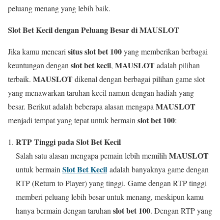
peluang menang yang lebih baik.
Slot Bet Kecil dengan Peluang Besar di MAUSLOT
situs slot bet 100
Jika kamu mencari
yang memberikan berbagai
slot bet kecil
MAUSLOT
keuntungan dengan
,
adalah pilihan
MAUSLOT
terbaik.
dikenal dengan berbagai pilihan game slot
yang menawarkan taruhan kecil namun dengan hadiah yang
MAUSLOT
besar. Berikut adalah beberapa alasan mengapa
slot bet 100
menjadi tempat yang tepat untuk bermain
:
RTP Tinggi pada Slot Bet Kecil
MAUSLOT
Salah satu alasan mengapa pemain lebih memilih
Slot Bet Kecil
untuk bermain
adalah banyaknya game dengan
RTP (Return to Player) yang tinggi. Game dengan RTP tinggi
memberi peluang lebih besar untuk menang, meskipun kamu
slot bet 100
hanya bermain dengan taruhan
. Dengan RTP yang