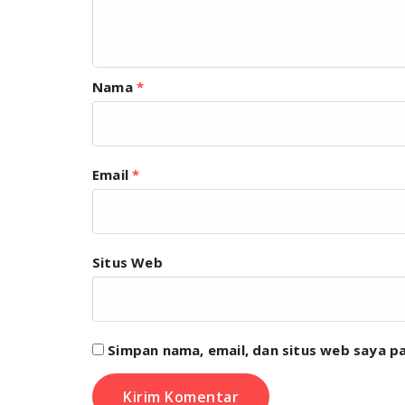
Nama
*
Email
*
Situs Web
Simpan nama, email, dan situs web saya p