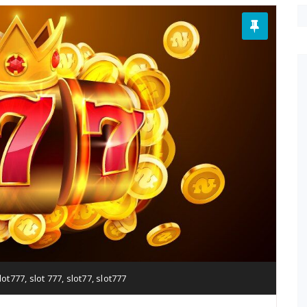
slot777
,
slot 777
,
slot77
,
slot777