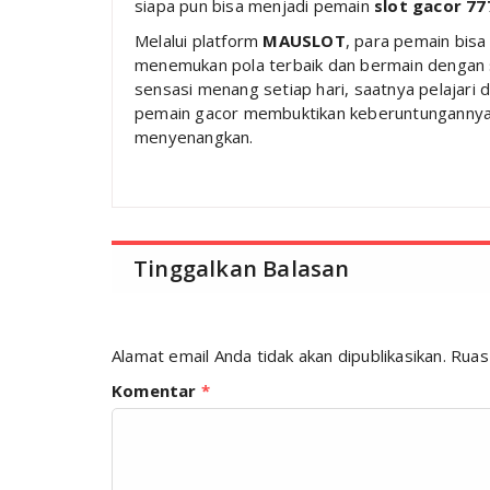
siapa pun bisa menjadi pemain
slot gacor 77
Melalui platform
MAUSLOT
, para pemain bis
menemukan pola terbaik dan bermain dengan st
sensasi menang setiap hari, saatnya pelajari
pemain gacor membuktikan keberuntungannya 
menyenangkan.
Tinggalkan Balasan
Alamat email Anda tidak akan dipublikasikan.
Ruas
Komentar
*