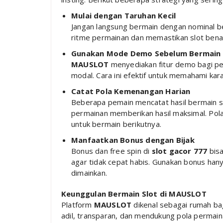
Mulai dengan Taruhan Kecil
Jangan langsung bermain dengan nominal b
ritme permainan dan memastikan slot bena
Gunakan Mode Demo Sebelum Bermain 
MAUSLOT
menyediakan fitur demo bagi pem
modal. Cara ini efektif untuk memahami ka
Catat Pola Kemenangan Harian
Beberapa pemain mencatat hasil bermain s
permainan memberikan hasil maksimal. Pola i
untuk bermain berikutnya.
Manfaatkan Bonus dengan Bijak
Bonus dan free spin di
slot gacor 777
bisa
agar tidak cepat habis. Gunakan bonus han
dimainkan.
Keunggulan Bermain Slot di MAUSLOT
Platform
MAUSLOT
dikenal sebagai rumah bag
adil, transparan, dan mendukung pola permain