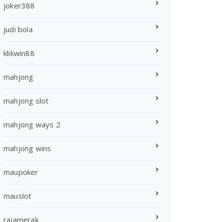
joker388
judi bola
klikwin88
mahjong
mahjong slot
mahjong ways 2
mahjong wins
maupoker
mauslot
rajamerak