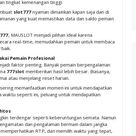
n tingkat kemenangan tinggi.
embuat
slot777
nyaman dimainkan kapan saja dan di
keamanan yang kuat memastikan data dan saldo pemain
 777
, MAUSLOT menjadi pilihan ideal karena
 secara real-time, memudahkan pemain untuk membaca
baik.
akai Pemain Profesional
enjadi faktor penting. Banyak pemain berpengalaman
ana
777slot
memberikan hasil lebih besar. Biasanya,
mai atau menjelang reset harian.
sering memanfaatkan momen ini untuk mendapatkan
 waktu seperti ini, peluang untuk mendapatkan
Mitos
kin terdengar seperti keberuntungan semata. Namun
il pengamatan dan pengalaman bermain dalam jangka
memperhatikan RTP, dan memilih waktu yang tepat,