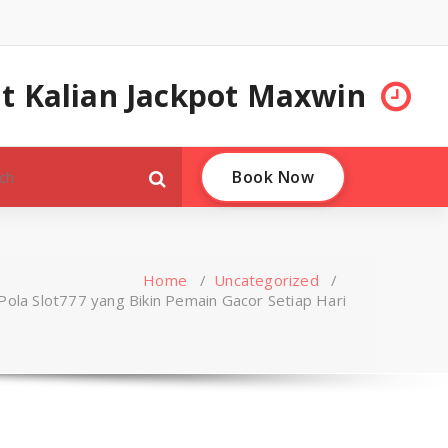
at Kalian Jackpot Maxwin
Book Now
Home
/
Uncategorized
/
Pola Slot777 yang Bikin Pemain Gacor Setiap Hari