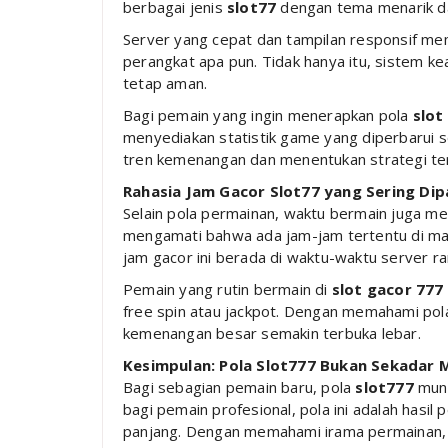
berbagai jenis
slot77
dengan tema menarik da
Server yang cepat dan tampilan responsif m
perangkat apa pun. Tidak hanya itu, sistem 
tetap aman.
Bagi pemain yang ingin menerapkan pola
slot
menyediakan statistik game yang diperbarui
tren kemenangan dan menentukan strategi ter
Rahasia Jam Gacor Slot77 yang Sering Dip
Selain pola permainan, waktu bermain juga m
mengamati bahwa ada jam-jam tertentu di m
jam gacor ini berada di waktu-waktu server ra
Pemain yang rutin bermain di
slot gacor 777
free spin atau jackpot. Dengan memahami pola
kemenangan besar semakin terbuka lebar.
Kesimpulan: Pola Slot777 Bukan Sekadar 
Bagi sebagian pemain baru, pola
slot777
mung
bagi pemain profesional, pola ini adalah has
panjang. Dengan memahami irama permainan, 