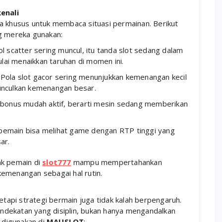
kenali
ra khusus untuk membaca situasi permainan. Berikut
g mereka gunakan:
ol scatter sering muncul, itu tanda slot sedang dalam
lai menaikkan taruhan di momen ini.
Pola slot gacor sering menunjukkan kemenangan kecil
nculkan kemenangan besar.
r bonus mudah aktif, berarti mesin sedang memberikan
 pemain bisa melihat game dengan RTP tinggi yang
ar.
ak pemain di
slot777
mampu mempertahankan
emenangan sebagai hal rutin.
api strategi bermain juga tidak kalah berpengaruh.
dekatan yang disiplin, bukan hanya mengandalkan
g digunakan di
MAUSLOT
: