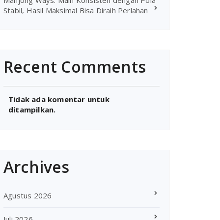
Mahjong Ways: Main Konsisten dengan Pola
Stabil, Hasil Maksimal Bisa Diraih Perlahan
Recent Comments
Tidak ada komentar untuk
ditampilkan.
Archives
Agustus 2026
Juli 2026