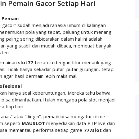
kin Pemain Gacor Setiap Hari
i Pemain
ola gacor” sudah menjadi rahasia umum di kalangan
menemukan pola yang tepat, peluang untuk menang
g paling sering dibicarakan dalam hal ini adalah
mainan yang stabil dan mudah dibaca, membuat banyak
sten.
ermainan
slot77
tersedia dengan fitur menarik yang
Tidak hanya sekadar putar-putar gulungan, tetapi
n agar hasil bermain lebih maksimal.
ofesional
kan hanya soal keberuntungan. Mereka tahu bahwa
g bisa dimanfaatkan. Itulah mengapa pola slot menjadi
etiap hari.
nas” atau “dingin”, pemain bisa mengatur ritme
rm seperti
MAUSLOT
menyediakan data RTP live dan
 bisa memantau performa setiap game
777slot
dan