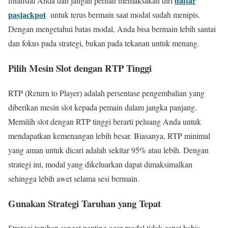
daftar
finansial Anda dan jangan pernah memaksakan diri
pasjackpot
untuk terus bermain saat modal sudah menipis.
Dengan mengetahui batas modal, Anda bisa bermain lebih santai
dan fokus pada strategi, bukan pada tekanan untuk menang.
Pilih Mesin Slot dengan RTP Tinggi
RTP (Return to Player) adalah persentase pengembalian yang
diberikan mesin slot kepada pemain dalam jangka panjang.
Memilih slot dengan RTP tinggi berarti peluang Anda untuk
mendapatkan kemenangan lebih besar. Biasanya, RTP minimal
yang aman untuk dicari adalah sekitar 95% atau lebih. Dengan
strategi ini, modal yang dikeluarkan dapat dimaksimalkan
sehingga lebih awet selama sesi bermain.
Gunakan Strategi Taruhan yang Tepat
Strategi taruhan sangat penting agar modal tidak cepat habis.