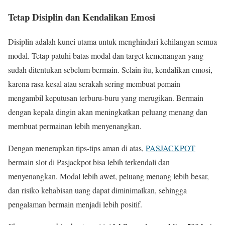
Tetap Disiplin dan Kendalikan Emosi
Disiplin adalah kunci utama untuk menghindari kehilangan semua
modal. Tetap patuhi batas modal dan target kemenangan yang
sudah ditentukan sebelum bermain. Selain itu, kendalikan emosi,
karena rasa kesal atau serakah sering membuat pemain
mengambil keputusan terburu-buru yang merugikan. Bermain
dengan kepala dingin akan meningkatkan peluang menang dan
membuat permainan lebih menyenangkan.
Dengan menerapkan tips-tips aman di atas,
PASJACKPOT
bermain slot di Pasjackpot bisa lebih terkendali dan
menyenangkan. Modal lebih awet, peluang menang lebih besar,
dan risiko kehabisan uang dapat diminimalkan, sehingga
pengalaman bermain menjadi lebih positif.