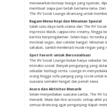
menawarkan konsep lounge yang nyaman, dip
membuat siapa pun betah berlama-lama. Dari 
The RV Social Lounge dirancang untuk member
Ragam Menu Kopi dan Minuman Spesial
Salah satu daya tarik utama dari The RV Social
espresso klasik, cappuccino creamy, hingga ko
barista berpengalaman. Selain kopi, tersedia 
mocktail segar, dan cokelat hangat. Minuman 
sahabat, sambil menikmati musik ringan yang m
Spot Favorit untuk Bersosialisasi
The RV Social Lounge bukan hanya sekadar tem
interaksi sosial. Banyak pengunjung yang dat
sekadar berbagi cerita. Lounge ini menyediaka
orang hingga sofa panjang yang cocok untuk k
suasana semakin hangat dan penuh tawa.
Acara dan Aktivitas Menarik
Selain menyediakan suasana santai, The RV So
menarik. Mulai dari live acoustic setiap akhi
semua dirancang agar pengunjung dapat menikm