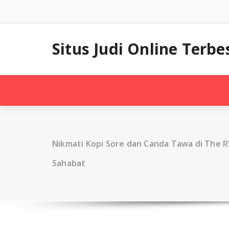
Skip
to
content
Situs Judi Online Terb
Nikmati Kopi Sore dan Canda Tawa di The R
Sahabat