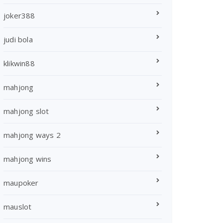
joker388
judi bola
klikwin88
mahjong
mahjong slot
mahjong ways 2
mahjong wins
maupoker
mauslot