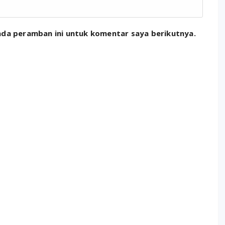
ada peramban ini untuk komentar saya berikutnya.