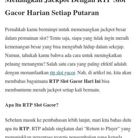
Gacor Harian Setiap Putaran
Pernahkah kamu bermimpi untuk memenangkan jackpot besar
dalam permainan slot? Tentu saja, siapa yang tidak ingin meraih
kemenangan besar yang bisa mengubah hidup dalam sekejap.
Namun, tahukah kamu bahwa ada cara untuk meningkatkan
peluang menangmu? Salah satu cara yang paling efektif adalah
dengan memanfaatkan
rtp slot gacor
. Nah, di artikel ini, kita akan
RTP Slot Gacor Hari Ini
membahas bagaimana
bisa
membantumu meraih jackpot setiap kali bermain.
Apa Itu RTP Slot Gacor?
Sebelum masuk ke pembahasan lebih lanjut, mari kita bahas dulu
RTP
apa itu
. RTP adalah singkatan dari “Return to Player” yang
menunjukkan persentase teoretis pengembalian uang kepada