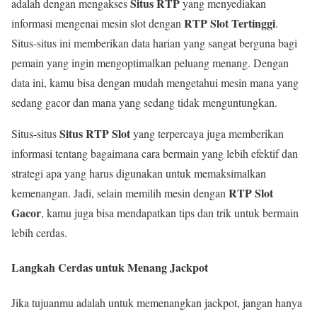
Situs RTP
adalah dengan mengakses
yang menyediakan
RTP Slot Tertinggi
informasi mengenai mesin slot dengan
.
Situs-situs ini memberikan data harian yang sangat berguna bagi
pemain yang ingin mengoptimalkan peluang menang. Dengan
data ini, kamu bisa dengan mudah mengetahui mesin mana yang
sedang gacor dan mana yang sedang tidak menguntungkan.
Situs RTP Slot
Situs-situs
yang terpercaya juga memberikan
informasi tentang bagaimana cara bermain yang lebih efektif dan
strategi apa yang harus digunakan untuk memaksimalkan
RTP Slot
kemenangan. Jadi, selain memilih mesin dengan
Gacor
, kamu juga bisa mendapatkan tips dan trik untuk bermain
lebih cerdas.
Langkah Cerdas untuk Menang Jackpot
Jika tujuanmu adalah untuk memenangkan jackpot, jangan hanya