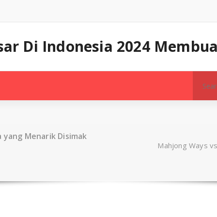
esar Di Indonesia 2024 Membu
Search
for:
a yang Menarik Disimak
Mahjong Ways vs 