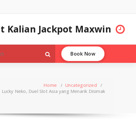
at Kalian Jackpot Maxwin
Book Now
Home
/
Uncategorized
/
Lucky Neko, Duel Slot Asia yang Menarik Disimak