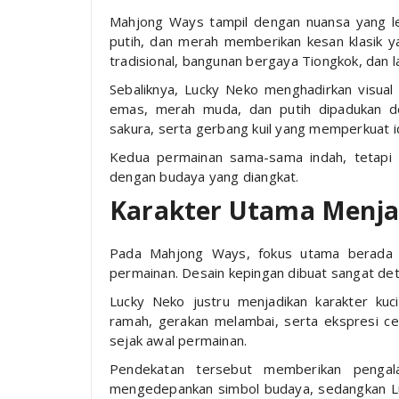
Mahjong Ways tampil dengan nuansa yang le
putih, dan merah memberikan kesan klasik 
tradisional, bangunan bergaya Tiongkok, dan 
Sebaliknya, Lucky Neko menghadirkan visual
emas, merah muda, dan putih dipadukan de
sakura, serta gerbang kuil yang memperkuat i
Kedua permainan sama-sama indah, tetapi
dengan budaya yang diangkat.
Karakter Utama Menjad
Pada Mahjong Ways, fokus utama berada 
permainan. Desain kepingan dibuat sangat detai
Lucky Neko justru menjadikan karakter ku
ramah, gerakan melambai, serta ekspresi ce
sejak awal permainan.
Pendekatan tersebut memberikan pengal
mengedepankan simbol budaya, sedangkan Lu