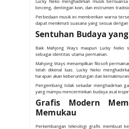
Lucky Neko menghadirkan musik bernuansa 
lonceng, dentingan koin, dan instrumen tradis
Perbedaan musik ini memberikan warna terse
dapat menikmati suasana yang sesuai dengan
Sentuhan Budaya yang 
Baik Mahjong Ways maupun Lucky Neko s
sebagai identitas utama permainan.
Mahjong Ways menampilkan filosofi permainan 
telah dikenal luas. Lucky Neko menghadir
harapan akan keberuntungan dan kemakmuran
Pengembang tidak sekadar menghadirkan ga
yang mampu mencerminkan budaya asal inspir
Grafis Modern Mem
Memukau
Perkembangan teknologi grafis membuat ke