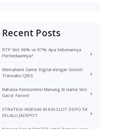
Recent Posts
RTP Slot 96% vs 97%: Apa Sebenarnya
Perbedaannya?
Memahami Game Digital dengan Sistem
Transaksi QRIS
Rahasia Konsistensi Menang di Game Slot
Gacor Favorit
STRATEGI NGEGAS BIKIN SLOT DEPO 5K
SELALU JACKPOT