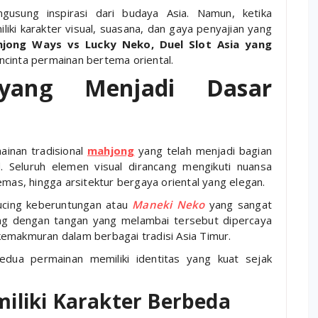
gusung inspirasi dari budaya Asia. Namun, ketika
liki karakter visual, suasana, dan gaya penyajian yang
jong Ways vs Lucky Neko, Duel Slot Asia yang
ncinta permainan bertema oriental.
yang Menjadi Dasar
ainan tradisional
mahjong
yang telah menjadi bagian
 Seluruh elemen visual dirancang mengikuti nuansa
emas, hingga arsitektur bergaya oriental yang elegan.
kucing keberuntungan atau
Maneki Neko
yang sangat
ing dengan tangan yang melambai tersebut dipercaya
kemakmuran dalam berbagai tradisi Asia Timur.
edua permainan memiliki identitas yang kuat sejak
iliki Karakter Berbeda