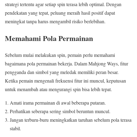
strategi tertentu agar setiap spin terasa lebih optimal. Dengan
pendekatan yang tepat, peluang meraih hasil positif dapat
meningkat tanpa harus mengambil risiko berlebihan.
Memahami Pola Permainan
Sebelum mulai melakukan spin, pemain perlu memahami
bagaimana pola permainan bekerja. Dalam Mahjong Ways, fitur
pengganda dan simbol yang meledak memiliki peran besar.
Ketika pemain mengenali frekuensi fitur ini muncul, keputusan
untuk menambah atau mengurangi spin bisa lebih tepat.
Amati irama permainan di awal beberapa putaran.
Perhatikan seberapa sering simbol beruntun muncul.
Jangan terburu-buru meningkatkan taruhan sebelum pola terasa
stabil.