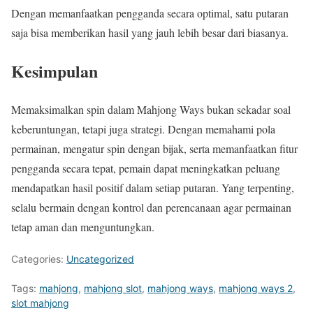
Dengan memanfaatkan pengganda secara optimal, satu putaran
saja bisa memberikan hasil yang jauh lebih besar dari biasanya.
Kesimpulan
Memaksimalkan spin dalam Mahjong Ways bukan sekadar soal
keberuntungan, tetapi juga strategi. Dengan memahami pola
permainan, mengatur spin dengan bijak, serta memanfaatkan fitur
pengganda secara tepat, pemain dapat meningkatkan peluang
mendapatkan hasil positif dalam setiap putaran. Yang terpenting,
selalu bermain dengan kontrol dan perencanaan agar permainan
tetap aman dan menguntungkan.
Categories:
Uncategorized
Tags:
mahjong
,
mahjong slot
,
mahjong ways
,
mahjong ways 2
,
slot mahjong