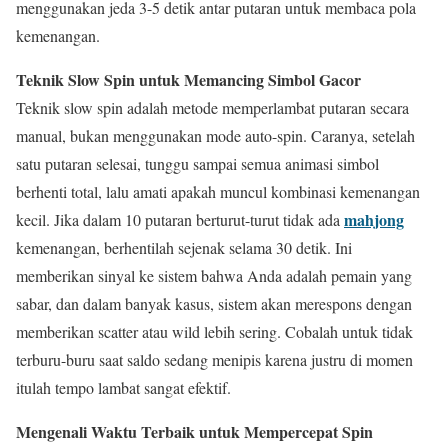
menggunakan jeda 3-5 detik antar putaran untuk membaca pola
kemenangan.
Teknik Slow Spin untuk Memancing Simbol Gacor
Teknik slow spin adalah metode memperlambat putaran secara
manual, bukan menggunakan mode auto-spin. Caranya, setelah
satu putaran selesai, tunggu sampai semua animasi simbol
berhenti total, lalu amati apakah muncul kombinasi kemenangan
mahjong
kecil. Jika dalam 10 putaran berturut-turut tidak ada
kemenangan, berhentilah sejenak selama 30 detik. Ini
memberikan sinyal ke sistem bahwa Anda adalah pemain yang
sabar, dan dalam banyak kasus, sistem akan merespons dengan
memberikan scatter atau wild lebih sering. Cobalah untuk tidak
terburu-buru saat saldo sedang menipis karena justru di momen
itulah tempo lambat sangat efektif.
Mengenali Waktu Terbaik untuk Mempercepat Spin