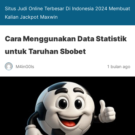
Situs Judi Online Terbesar Di Indonesia 2024 Membuat
Kalian Jackpot Maxwin
Cara Menggunakan Data Statistik
untuk Taruhan Sbobet
M4inG0ls
1 bulan ago