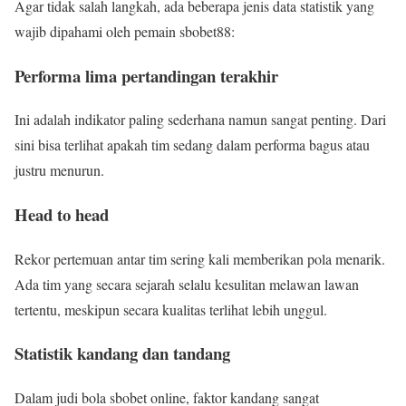
Agar tidak salah langkah, ada beberapa jenis data statistik yang
wajib dipahami oleh pemain sbobet88:
Performa lima pertandingan terakhir
Ini adalah indikator paling sederhana namun sangat penting. Dari
sini bisa terlihat apakah tim sedang dalam performa bagus atau
justru menurun.
Head to head
Rekor pertemuan antar tim sering kali memberikan pola menarik.
Ada tim yang secara sejarah selalu kesulitan melawan lawan
tertentu, meskipun secara kualitas terlihat lebih unggul.
Statistik kandang dan tandang
Dalam judi bola sbobet online, faktor kandang sangat