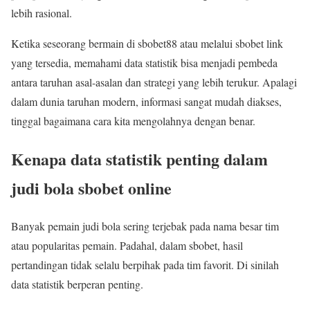
lebih rasional.
Ketika seseorang bermain di sbobet88 atau melalui sbobet link
yang tersedia, memahami data statistik bisa menjadi pembeda
antara taruhan asal-asalan dan strategi yang lebih terukur. Apalagi
dalam dunia taruhan modern, informasi sangat mudah diakses,
tinggal bagaimana cara kita mengolahnya dengan benar.
Kenapa data statistik penting dalam
judi bola sbobet online
Banyak pemain judi bola sering terjebak pada nama besar tim
atau popularitas pemain. Padahal, dalam sbobet, hasil
pertandingan tidak selalu berpihak pada tim favorit. Di sinilah
data statistik berperan penting.