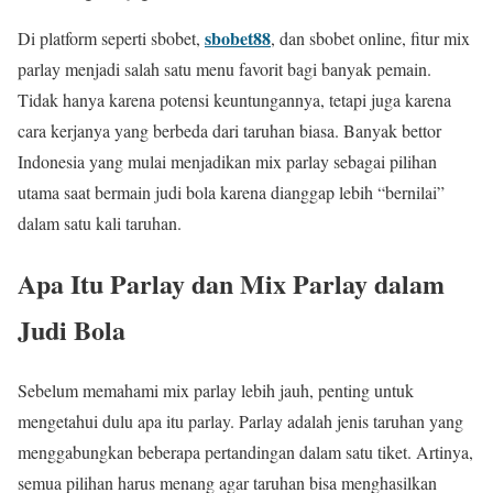
sbobet88
Di platform seperti sbobet,
, dan sbobet online, fitur mix
parlay menjadi salah satu menu favorit bagi banyak pemain.
Tidak hanya karena potensi keuntungannya, tetapi juga karena
cara kerjanya yang berbeda dari taruhan biasa. Banyak bettor
Indonesia yang mulai menjadikan mix parlay sebagai pilihan
utama saat bermain judi bola karena dianggap lebih “bernilai”
dalam satu kali taruhan.
Apa Itu Parlay dan Mix Parlay dalam
Judi Bola
Sebelum memahami mix parlay lebih jauh, penting untuk
mengetahui dulu apa itu parlay. Parlay adalah jenis taruhan yang
menggabungkan beberapa pertandingan dalam satu tiket. Artinya,
semua pilihan harus menang agar taruhan bisa menghasilkan