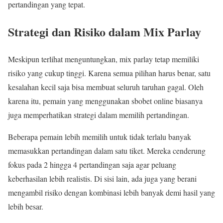
pertandingan yang tepat.
Strategi dan Risiko dalam Mix Parlay
Meskipun terlihat menguntungkan, mix parlay tetap memiliki
risiko yang cukup tinggi. Karena semua pilihan harus benar, satu
kesalahan kecil saja bisa membuat seluruh taruhan gagal. Oleh
karena itu, pemain yang menggunakan sbobet online biasanya
juga memperhatikan strategi dalam memilih pertandingan.
Beberapa pemain lebih memilih untuk tidak terlalu banyak
memasukkan pertandingan dalam satu tiket. Mereka cenderung
fokus pada 2 hingga 4 pertandingan saja agar peluang
keberhasilan lebih realistis. Di sisi lain, ada juga yang berani
mengambil risiko dengan kombinasi lebih banyak demi hasil yang
lebih besar.