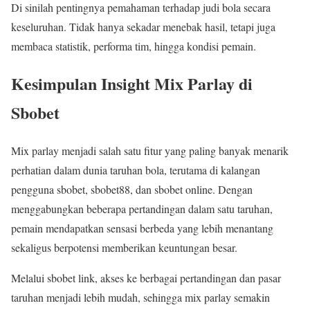
Di sinilah pentingnya pemahaman terhadap judi bola secara
keseluruhan. Tidak hanya sekadar menebak hasil, tetapi juga
membaca statistik, performa tim, hingga kondisi pemain.
Kesimpulan Insight Mix Parlay di
Sbobet
Mix parlay menjadi salah satu fitur yang paling banyak menarik
perhatian dalam dunia taruhan bola, terutama di kalangan
pengguna sbobet, sbobet88, dan sbobet online. Dengan
menggabungkan beberapa pertandingan dalam satu taruhan,
pemain mendapatkan sensasi berbeda yang lebih menantang
sekaligus berpotensi memberikan keuntungan besar.
Melalui sbobet link, akses ke berbagai pertandingan dan pasar
taruhan menjadi lebih mudah, sehingga mix parlay semakin