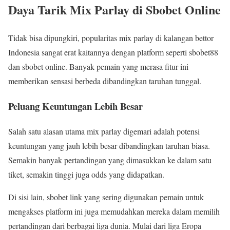
Daya Tarik Mix Parlay di Sbobet Online
Tidak bisa dipungkiri, popularitas mix parlay di kalangan bettor
Indonesia sangat erat kaitannya dengan platform seperti sbobet88
dan sbobet online. Banyak pemain yang merasa fitur ini
memberikan sensasi berbeda dibandingkan taruhan tunggal.
Peluang Keuntungan Lebih Besar
Salah satu alasan utama mix parlay digemari adalah potensi
keuntungan yang jauh lebih besar dibandingkan taruhan biasa.
Semakin banyak pertandingan yang dimasukkan ke dalam satu
tiket, semakin tinggi juga odds yang didapatkan.
Di sisi lain, sbobet link yang sering digunakan pemain untuk
mengakses platform ini juga memudahkan mereka dalam memilih
pertandingan dari berbagai liga dunia. Mulai dari liga Eropa