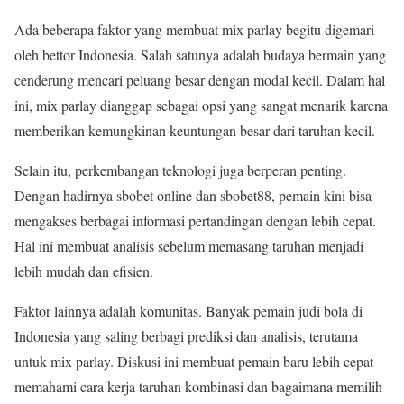
Ada beberapa faktor yang membuat mix parlay begitu digemari
oleh bettor Indonesia. Salah satunya adalah budaya bermain yang
cenderung mencari peluang besar dengan modal kecil. Dalam hal
ini, mix parlay dianggap sebagai opsi yang sangat menarik karena
memberikan kemungkinan keuntungan besar dari taruhan kecil.
Selain itu, perkembangan teknologi juga berperan penting.
Dengan hadirnya sbobet online dan sbobet88, pemain kini bisa
mengakses berbagai informasi pertandingan dengan lebih cepat.
Hal ini membuat analisis sebelum memasang taruhan menjadi
lebih mudah dan efisien.
Faktor lainnya adalah komunitas. Banyak pemain judi bola di
Indonesia yang saling berbagi prediksi dan analisis, terutama
untuk mix parlay. Diskusi ini membuat pemain baru lebih cepat
memahami cara kerja taruhan kombinasi dan bagaimana memilih