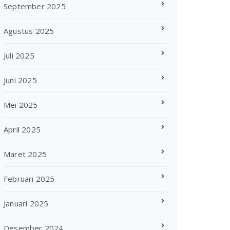
September 2025
Agustus 2025
Juli 2025
Juni 2025
Mei 2025
April 2025
Maret 2025
Februari 2025
Januari 2025
Desember 2024