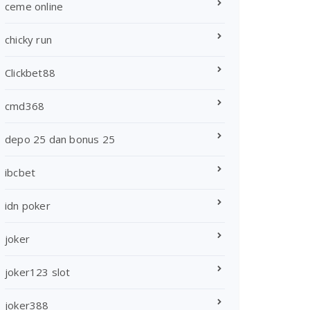
ceme online
chicky run
Clickbet88
cmd368
depo 25 dan bonus 25
ibcbet
idn poker
joker
joker123 slot
joker388