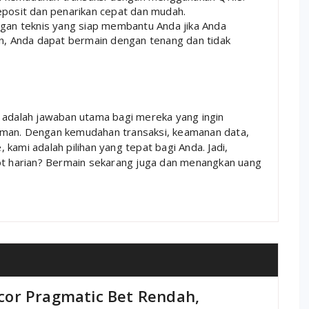
posit dan penarikan cepat dan mudah.
ungan teknis yang siap membantu Anda jika Anda
n, Anda dapat bermain dengan tenang dan tidak
 adalah jawaban utama bagi mereka yang ingin
aman. Dengan kemudahan transaksi, keamanan data,
kami adalah pilihan yang tepat bagi Anda. Jadi,
pot harian? Bermain sekarang juga dan menangkan uang
cor Pragmatic Bet Rendah,