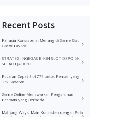
Recent Posts
Rahasia Konsistensi Menang di Game Slot
Gacor Favorit
STRATEGI NGEGAS BIKIN SLOT DEPO 5K
SELALU JACKPOT
Putaran Cepat Slot777 untuk Pemain yang
Tak Sabaran
Game Online Menawarkan Pengalaman
Bermain yang Berbeda
Mahjong Ways: Main Konsisten dengan Pola