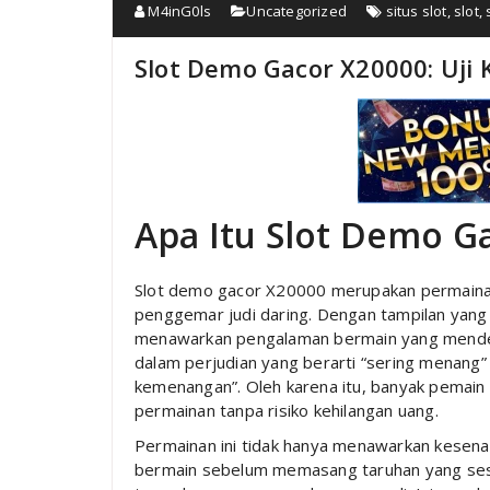
M4inG0ls
Uncategorized
situs slot
,
slot
,
Slot Demo Gacor X20000: Uji 
Apa Itu Slot Demo G
Slot demo gacor X20000 merupakan permainan 
penggemar judi daring. Dengan tampilan yang 
menawarkan pengalaman bermain yang mendeba
dalam perjudian yang berarti “sering menang”
kemenangan”. Oleh karena itu, banyak pemain 
permainan tanpa risiko kehilangan uang.
Permainan ini tidak hanya menawarkan kesena
bermain sebelum memasang taruhan yang ses