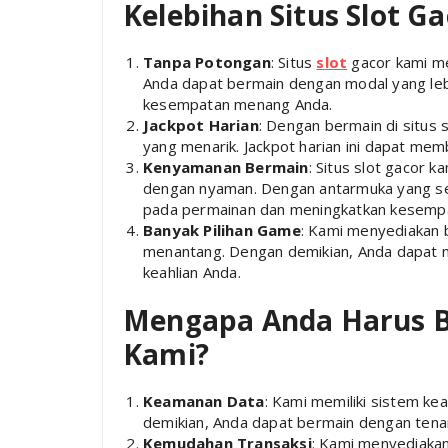
Kelebihan Situs Slot G
Tanpa Potongan
: Situs
slot
gacor kami me
Anda dapat bermain dengan modal yang leb
kesempatan menang Anda.
Jackpot Harian
: Dengan bermain di situs 
yang menarik. Jackpot harian ini dapat m
Kenyamanan Bermain
: Situs slot gacor 
dengan nyaman. Dengan antarmuka yang se
pada permainan dan meningkatkan kesemp
Banyak Pilihan Game
: Kami menyediakan b
menantang. Dengan demikian, Anda dapat m
keahlian Anda.
Mengapa Anda Harus Be
Kami?
Keamanan Data
: Kami memiliki sistem k
demikian, Anda dapat bermain dengan tena
Kemudahan Transaksi
: Kami menyediaka