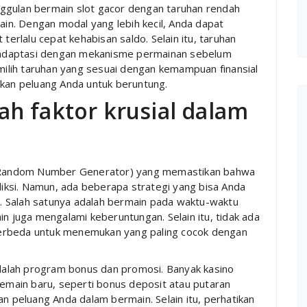
ggulan bermain slot gacor dengan taruhan rendah
n. Dengan modal yang lebih kecil, Anda dapat
terlalu cepat kehabisan saldo. Selain itu, taruhan
adaptasi dengan mekanisme permainan sebelum
lih taruhan yang sesuai dengan kemampuan finansial
tkan peluang Anda untuk beruntung.
h faktor krusial dalam
G (Random Number Generator) yang memastikan bahwa
ediksi. Namun, ada beberapa strategi yang bisa Anda
. Salah satunya adalah bermain pada waktu-waktu
in juga mengalami keberuntungan. Selain itu, tidak ada
erbeda untuk menemukan yang paling cocok dengan
alah program bonus dan promosi. Banyak kasino
main baru, seperti bonus deposit atau putaran
an peluang Anda dalam bermain. Selain itu, perhatikan