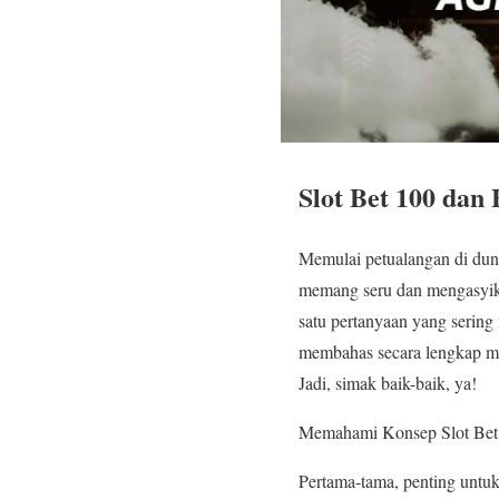
Slot Bet 100 dan
Memulai petualangan di duni
memang seru dan mengasyikka
satu pertanyaan yang sering 
membahas secara lengkap me
Jadi, simak baik-baik, ya!
Memahami Konsep Slot Bet 
Pertama-tama, penting untuk