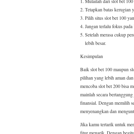
Mulailah dari slot bet 10
Tetapkan batas kerugian y
Pilih situs slot bet 100 y
Jangan terlalu fokus pada
Setelah merasa cukup per
lebih besar.
Kesimpulan
Baik slot bet 100 maupun sl
pilihan yang lebih aman dan
mencoba slot bet 200 bisa m
mainlah secara bertanggung 
finansial. Dengan memilih 
menyenangkan dan mengunt
Jika kamu tertarik untuk me
fitur menarik. Dengan begi