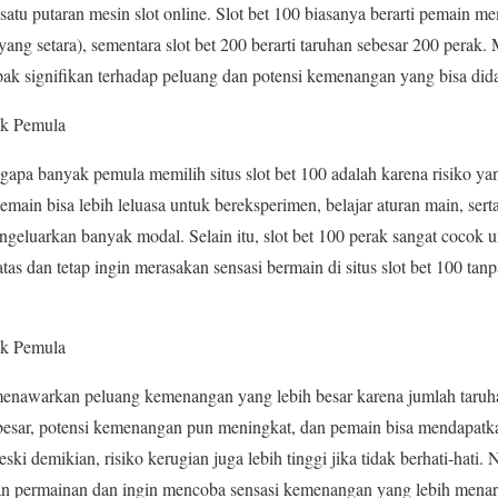
satu putaran mesin slot online. Slot bet 100 biasanya berarti pemain 
ang setara), sementara slot bet 200 berarti taruhan sebesar 200 perak. M
ak signifikan terhadap peluang dan potensi kemenangan yang bisa did
uk Pemula
gapa banyak pemula memilih situs slot bet 100 adalah karena risiko ya
pemain bisa lebih leluasa untuk bereksperimen, belajar aturan main, se
eluarkan banyak modal. Selain itu, slot bet 100 perak sangat cocok 
as dan tetap ingin merasakan sensasi bermain di situs slot bet 100 tan
uk Pemula
 menawarkan peluang kemenangan yang lebih besar karena jumlah taruha
besar, potensi kemenangan pun meningkat, dan pemain bisa mendapat
eski demikian, risiko kerugian juga lebih tinggi jika tidak berhati-hat
 permainan dan ingin mencoba sensasi kemenangan yang lebih menarik